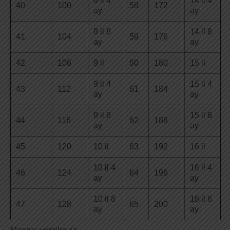
8 il 4
14 il 4
40
100
58
172
ay
ay
8 il 8
14 il 8
41
104
59
176
ay
ay
42
108
9 il
60
180
15 il
9 il 4
15 il 4
43
112
61
184
ay
ay
9 il 8
15 il 8
44
116
62
188
ay
ay
45
120
10 il
63
192
16 il
10 il 4
16 il 4
46
124
64
196
ay
ay
10 il 8
16 il 8
47
128
65
200
ay
ay