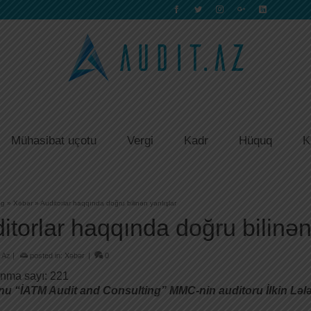
Mühasibat uçotu
Vergi
Kadr
Hüquq
K
og
»
Xəbər
»
Auditorlar haqqında doğru bilinən yanlışlar
itorlar haqqında doğru bilinən
.Az
|
posted in:
Xəbər
|
0
nma sayı:
221
u “İATM Audit and Consulting” MMC-nin auditoru İlkin Lələ