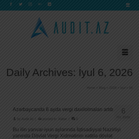
Daily Archives: İyul 6, 2026
Home
»
Blog
»
2026
»
İyul
»
06
Azərbaycanda 6 ayda vergi daxilolmaları artıb
6
İYL 2026
by
Audit.Az
|
posted in:
Xəbər
|
0
Bu ilin yanvar-iyun aylarında İqtisadiyyat Nazirliyi
yanında Dövlət Vergi Xidmətinin xəttilə dövlət