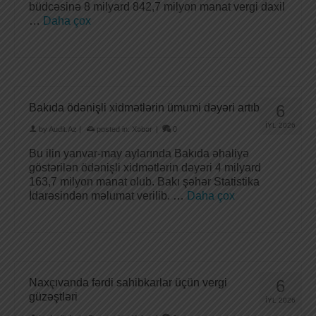
büdcəsinə 8 milyard 842,7 milyon manat vergi daxil
…
Daha çox
Bakıda ödənişli xidmətlərin ümumi dəyəri artıb
6
İYL 2026
by
Audit.Az
|
posted in:
Xəbər
|
0
Bu ilin yanvar-may aylarında Bakıda əhaliyə
göstərilən ödənişli xidmətlərin dəyəri 4 milyard
163,7 milyon manat olub. Bakı şəhər Statistika
İdarəsindən məlumat verilib. …
Daha çox
Naxçıvanda fərdi sahibkarlar üçün vergi
6
güzəştləri
İYL 2026