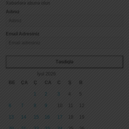
Xəbərlərə abunə olun
Adınız
Email Adresiniz
Təsdiqlə
İyul 2026
BE
ÇA
Ç
CA
C
Ş
B
1
2
3
4
5
6
7
8
9
10
11
12
13
14
15
16
17
18
19
20
21
22
23
24
25
26