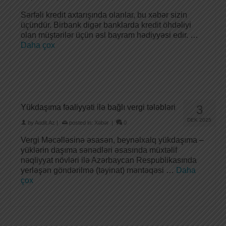
Sərfəli kredit axtarışında olanlar, bu xəbər sizin
üçündür. Birbank digər banklarda kredit öhdəliyi
olan müştərilər üçün əsl bayram hədiyyəsi edir. …
Daha çox
Yükdaşıma fəaliyyəti ilə bağlı vergi tələbləri
3
DEK 2025
by
Audit.Az
|
posted in:
Xəbər
|
0
Vergi Məcəlləsinə əsasən, beynəlxalq yükdaşıma –
yüklərin daşıma sənədləri əsasında müxtəlif
nəqliyyat növləri ilə Azərbaycan Respublikasında
yerləşən göndərilmə (təyinat) məntəqəsi …
Daha
çox