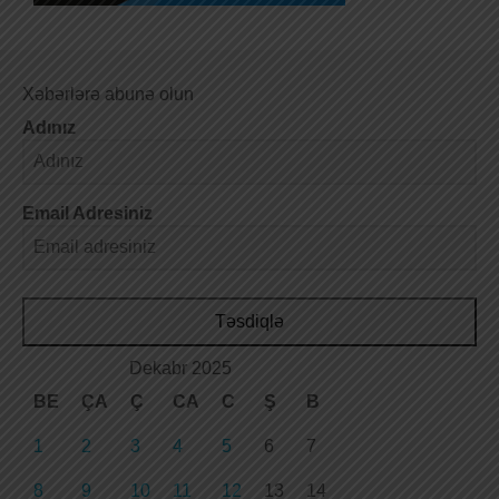
Xəbərlərə abunə olun
Adınız
Email Adresiniz
Təsdiqlə
Dekabr 2025
BE
ÇA
Ç
CA
C
Ş
B
1
2
3
4
5
6
7
8
9
10
11
12
13
14