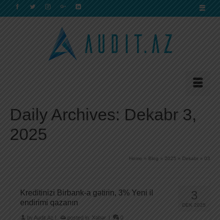
Daily Archives: Dekabr 3,
2025
Home
»
Blog
»
2025
»
Dekabr
»
03
Kreditinizi Birbank-a gətirin, 3% Yeni il
3
endirimi qazanın
DEK 2025
by
Audit.Az
|
posted in:
Xəbər
|
0