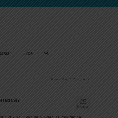
urslar
Excel
Home
»
Blog
»
2025
»
İyun
»
25
hesablanır?
25
İYN 2025
ur. 2022-ci il yanvarın 1-dən 3 il müddətinə