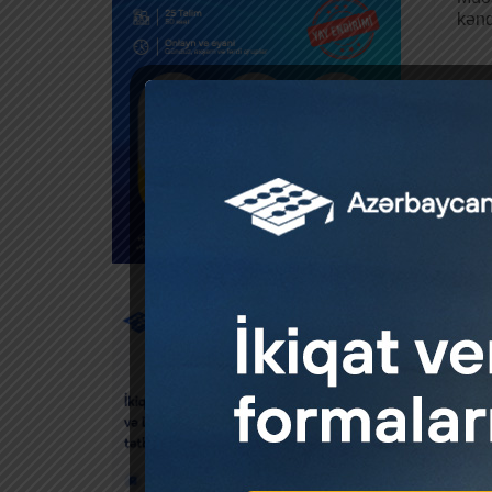
kənd
TƏBİ
by
Tibb
hesa
Dövl
by
Dövl
koti