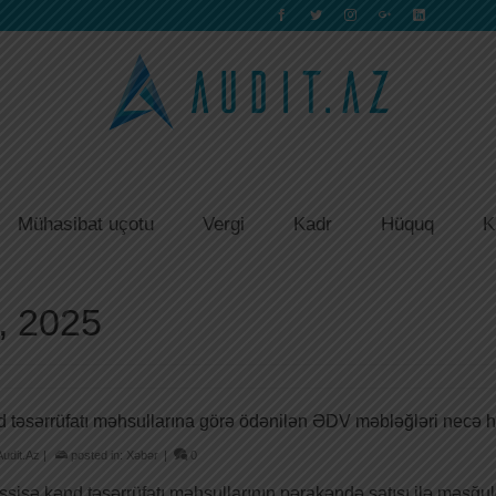
Mühasibat uçotu
Vergi
Kadr
Hüquq
K
5, 2025
 təsərrüfatı məhsullarına görə ödənilən ƏDV məbləğləri necə 
Audit.Az
|
posted in:
Xəbər
|
0
sisə kənd təsərrüfatı məhsullarının pərakəndə satışı ilə məşğuld