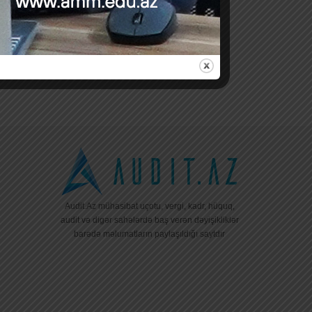
Audit.Az mühasibat uçotu, vergi, kadr, hüquq,
audit və digər sahələrdə baş verən dəyişikliklər
barədə məlumatların paylaşıldığı saytdır