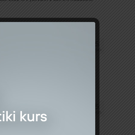
25
İYN 2025
isələr üzrə 2022-ci ilin birləşdirilmiş maliyyə
25
İYN 2025
əlxalq standartlara uyğun auditi üçün