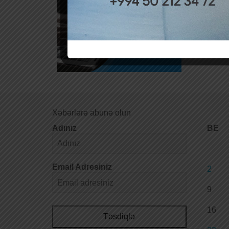
Xəbərlərə abunə olun
Adınız
BE
Email Adresiniz
2
9
16
Təsdiqlə