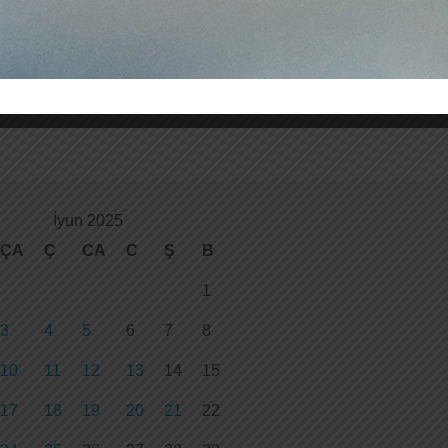
İyun 2025
ÇA
Ç
CA
C
Ş
B
1
3
4
5
6
7
8
10
11
12
13
14
15
17
18
19
20
21
22