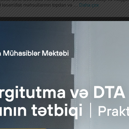
 təsərrüfatı məhsullarının topdan və …
Daha çox
B auditor seçir
Audit.Az
|
posted in:
Xəbər
|
0
i Ərazi Bölmələrini İdarəetmə Birliyi (TƏBİB) tabeliyindəki müəss
batlarının kənar auditi xidməti üçün açıq tender …
Daha çox
ət Reklam Agentliyi auditor seçir
Audit.Az
|
posted in:
Xəbər
|
0
ət Reklam Agentliyi 2024-cü il üzrə maliyyə hesabatlarının beyn
rovka sorğusu elan edib. Sorğuda iştirak haqqı …
Daha çox