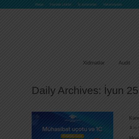
Əlaqə
Faydalı Linklər
İş axtaranlar
Vakansiyalar
Xidmətlər
Audit
Daily Archives: İyun 2
Kənd
by
Müəs