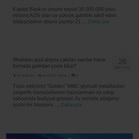
Kapital Bank-ın ümumi dəyəri 30 000 000 (otuz
milyon) AZN olan və yüksək gəlirlilik təklif edən
istiqrazlarının abunə yazılışı 21 …
Daha çox
Əhalidən qızıl alışına çəkilən xərclər hansı
26
formada gəlirdən çıxıla bilər?
MAY 2025
by
Audit.Az
|
posted in:
Xəbər
|
0
Təsis etdiyimiz “Golden” MMC qiymətli metallardan
zərgərlik məmulatlarının hazırlanması və satışı
sahəsində fəaliyyət göstərir. Ay ərzində aldığımız
qızılın bir hissəsini …
Daha çox