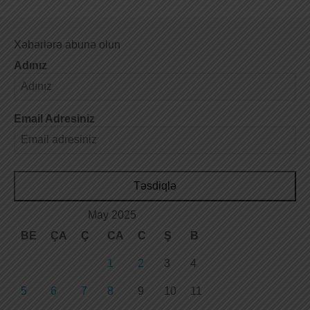
Xəbərlərə abunə olun
Adınız
Email Adresiniz
Təsdiqlə
May 2025
BE
ÇA
Ç
CA
C
Ş
B
1
2
3
4
5
6
7
8
9
10
11