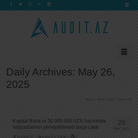
Daily Archives: May 26,
2025
Home
»
Blog
»
2025
»
May
»
26
Kapital Bank-ın 30 000 000 AZN həcmində
26
istiqrazlarının yerləşdirilməsi başa çatdı
MAY 2025
by
Audit.Az
|
posted in:
Xəbər
|
0