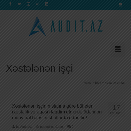
Xəstələnən işçi
Home
»
Blog
»
Xəstələnən işçi
Xəstələnən işçinin stajına görə bülleten
17
(xəstəlik vərəqəsi) təqdim etməklə ödənilən
İYL 2024
müavinət hansı nisbətlərdə ödənilir?
by
Audit.Az
|
posted in:
Xəbər
|
0