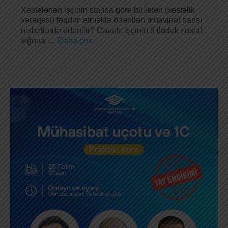
Xəstələnən işçinin stajına görə bülleten (xəstəlik
vərəqəsi) təqdim etməklə ödənilən müavinət hansı
nisbətlərdə ödənilir? Cavab: İşçinin 8 ilədək sosial
sığorta …
Daha çox