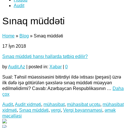
Audit
Sınaq müddəti
Home
»
Blog
»
Sınaq müddəti
17
İyn 2018
Sınaq müddəti hansı hallarda tətbiq edilir?
by
Audit.Az
|
posted in:
Xəbər
|
0
Sual: Təhsil müəssisəsini bitirdiyi ildə ixtisası (peşəsi) üzrə
ilk dəfə işə götürülən şəxslərə sınaq müddəti müəyyən
edilməlidirmi? Cavab: Azərbaycan Respublikasının …
Daha
çox
Audit
,
Audit xidməti
,
mühasibat
,
mühasibat uçotu
,
mühasibat
xidməti
,
Sınaq müddəti
,
vergi
,
Vergi bəyannaməsi
,
əmək
məcəlləsi