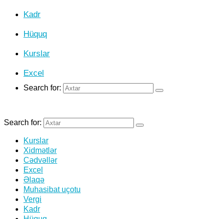
Kadr
Hüquq
Kurslar
Excel
Search for:
Search for:
Kurslar
Xidmətlər
Cədvəllər
Excel
Əlaqə
Muhasibat uçotu
Vergi
Kadr
Hüquq