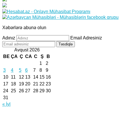
Xəbərlərə abunə olun
Adınız
Email Adresiniz
Təsdiqlə
Avqust 2026
BE
ÇA
Ç
CA
C
Ş
B
1
2
3
4
5
6
7
8
9
10
11
12
13
14
15
16
17
18
19
20
21
22
23
24
25
26
27
28
29
30
31
« İyl