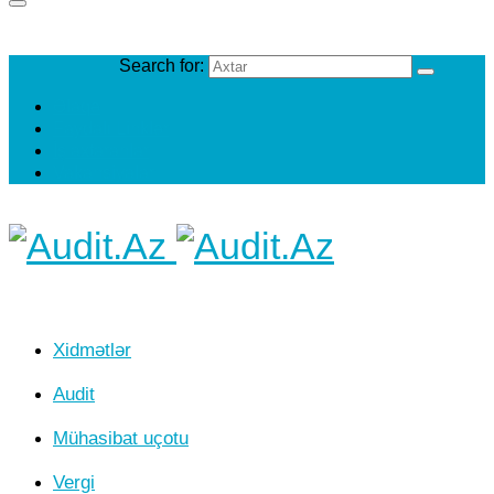
Search for:
Əlaqə
Faydalı Linklər
İş axtaranlar
Vakansiyalar
Xidmətlər
Audit
Mühasibat uçotu
Vergi