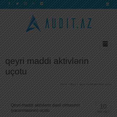
qeyri maddi aktivlərin
uçotu
Home
»
Blog
»
qeyri maddi aktivlərin uçotu
Qeyri-maddi aktivlərin daxil olmasının
10
(yaranmasının) uçotu
AVQ 2017