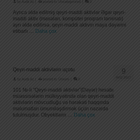
by
Audit.Az
|
posted in:
Uncategorized
|
0
Ayrıca əldə edilmiş qeyri-maddi aktivlər Əgər qeyri-
maddi aktiv (məsələn, kompüter proqram təminatı)
ayrı əldə edilirsə, qeyri-maddi aktivin maya dəyərini
etibarlı …
Daha çox
Qeyri-maddi aktivlərin uçotu
9
AVQ 2017
by
Audit.Az
|
posted in:
Ümumi
|
0
101 №-li “Qeyri-maddi aktivlər”(Dəyər) hesabı
müəssisələrin mülkiyyətində olan qeyri-maddi
aktivlərin mövcudluğu və hərəkəti haqqında
məlumatları ümumiləşdirmək üçün nəzərdə
tutulmuşdur. Obyektlərin …
Daha çox