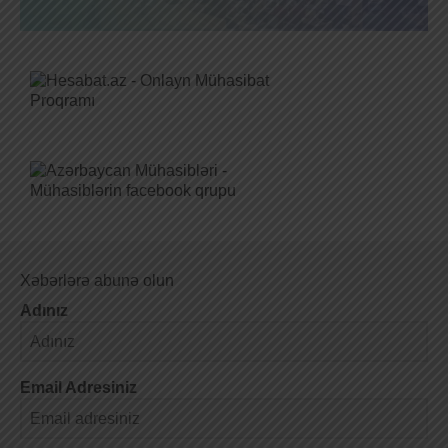
Xəbərlərə abunə olun
Adınız
Email Adresiniz