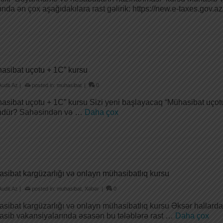
ında ən çox aşağıdakılara rast gəlirik: https://new.e-taxes.gov.az
asibat uçotu + 1C” kursu
Audit.Az
|
posted in:
muhasibat
|
0
asibat uçotu + 1C” kursu Sizi yeni başlayacaq “Mühasibat uçotu 
ündür? Sahəsindən və …
Daha çox
sibat kargüzarlığı və onlayn mühasibatlıq kursu
Audit.Az
|
posted in:
muhasibat
,
Xəbər
|
0
sibat kargüzarlığı və onlayn mühasibatlıq kursu Əksər hallarda
sib vakansiyalarında əsasən bu tələblərə rast …
Daha çox