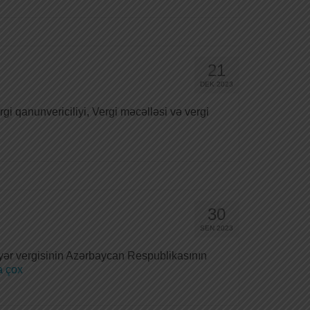
21
DEK 2023
i qanunvericiliyi, Vergi məcəlləsi və vergi
30
SEN 2023
ər vergisinin Azərbaycan Respublikasının
 çox