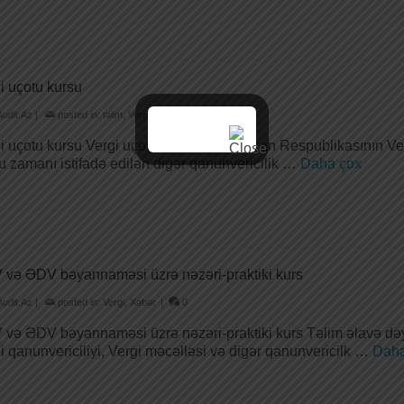
i uçotu kursu
Audit.Az
|
posted in:
təlim
,
Vergi
,
Xəbər
|
0
i uçotu kursu Vergi uçotu kursu Azərbaycan Respublikasının Verg
u zamanı istifadə edilən digər qanunvericilik …
Daha çox
və ƏDV bəyannaməsi üzrə nəzəri-praktiki kurs
Audit.Az
|
posted in:
Vergi
,
Xəbər
|
0
və ƏDV bəyannaməsi üzrə nəzəri-praktiki kurs Təlim əlavə dəy
i qanunvericiliyi, Vergi məcəlləsi və digər qanunvericilk …
Daha