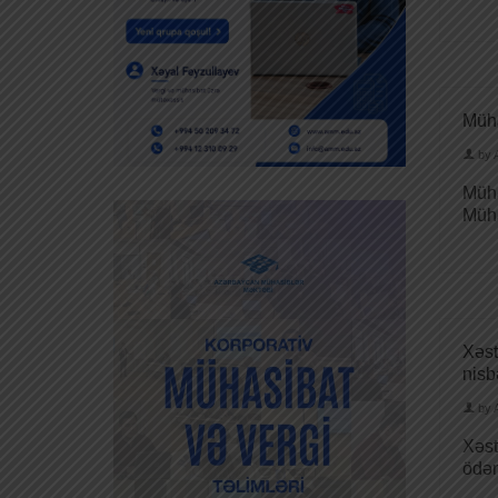
Müha
by
Müha
Müha
Xəst
nisb
by
Xəst
ödən