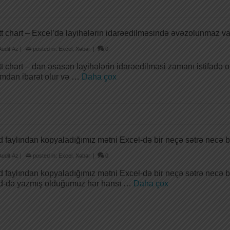
t chart – Excel’də layihələrin idarəedilməsində əvəzolunmaz va
Audit.Az
|
posted in:
Excel
,
Xəbər
|
0
t chart – dan əsasən layihələrin idarəedilməsi zamanı istifadə olu
mdan ibarət olur və …
Daha çox
 faylından kopyaladığımız mətni Excel-də bir neçə sətrə necə 
Audit.Az
|
posted in:
Excel
,
Xəbər
|
0
 faylından kopyaladığımız mətni Excel-də bir neçə sətrə necə bö
-də yazmış olduğumuz hər hansı …
Daha çox