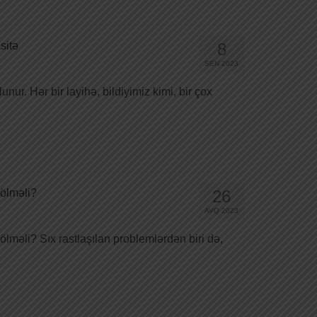
sitə
8
SEN 2023
nur. Hər bir layihə, bildiyimiz kimi, bir çox
bölməli?
26
AVQ 2023
lməli? Sıx rastlaşılan problemlərdən biri də,