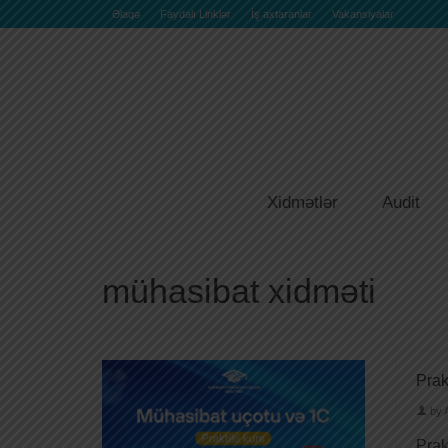
Əlaqə
Faydalı Linklər
İş axtaranlar
Vakansiyalar
Xidmətlər
Audit
mühasibat xidməti
Prak
by
Prak