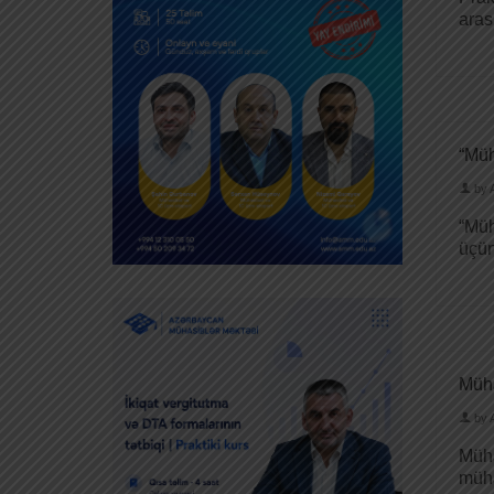
aras
“Müh
by
“Müh
üç
Müha
by
Müha
müha