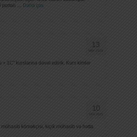
/ portalı …
Daha çox
13
MAY 2025
+ 1C” kurslarına dəvət edirik. Kurs kimlər
10
YAN 2025
 mühasib köməkçisi, kiçik mühasib və hətta