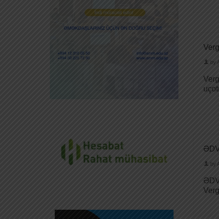
Verg
by
Verg
uçot
ƏDV 
by
ƏDV 
Verg