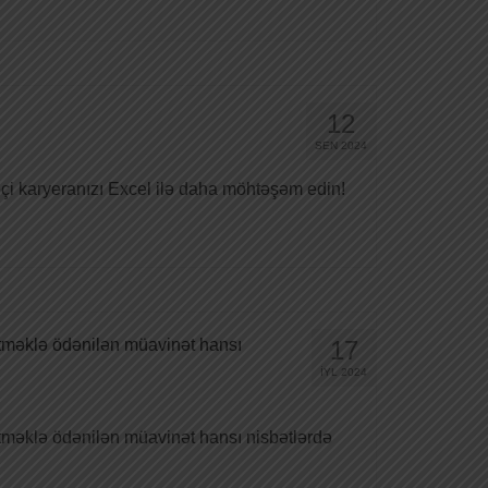
12
SEN 2024
çi karyeranızı Excel ilə daha möhtəşəm edin!
 etməklə ödənilən müavinət hansı
17
İYL 2024
 etməklə ödənilən müavinət hansı nisbətlərdə