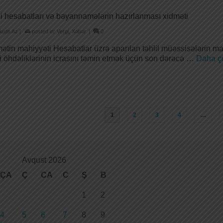
i hesabatları və bəyannamələrin hazırlanması xidməti
Audit.Az
|
posted in:
Vergi
,
Xəbər
|
0
ətin mahiyyəti Hesabatlar üzrə aparılan təhlil müəssisələrin m
i öhdəliklərinin icrasını təmin etmək üçün son dərəcə …
Daha ç
1
2
3
4
…
Avqust 2026
ÇA
Ç
CA
C
Ş
B
1
2
4
5
6
7
8
9