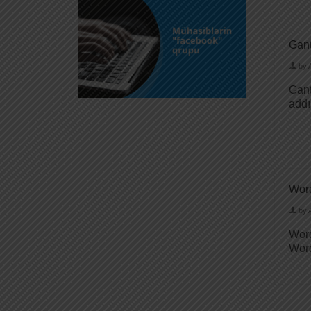
Gant
by
Gant
addı
Word
by
Word
Word