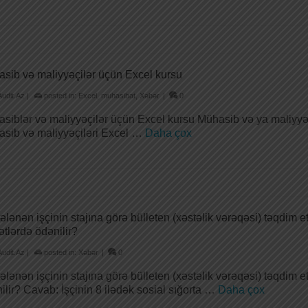
sib və maliyyəçilər üçün Excel kursu
Audit.Az
|
posted in:
Excel
,
muhasibat
,
Xəbər
|
0
siblər və maliyyəçilər üçün Excel kursu Mühasib və ya maliyyə
sib və maliyyəçiləri Excel …
Daha çox
ələnən işçinin stajına görə bülleten (xəstəlik vərəqəsi) təqdim
ətlərdə ödənilir?
Audit.Az
|
posted in:
Xəbər
|
0
ələnən işçinin stajına görə bülleten (xəstəlik vərəqəsi) təqdim
ilir? Cavab: İşçinin 8 ilədək sosial sığorta …
Daha çox