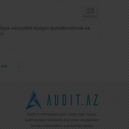
23
AVQ 2023
aliyyə vəziyyətini düzgün qiymətləndirmək və
ox
609
»
Audit.Az mühasibat uçotu, vergi, kadr, hüquq,
audit və digər sahələrdə baş verən dəyişikliklər
barədə məlumatların paylaşıldığı saytdır