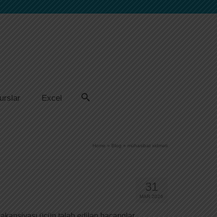
urslar
Excel
Home
»
Blog
»
mühasibat xidməti
31
MAR 2026
akansiyası üçün tələb edilən bacarıqlar