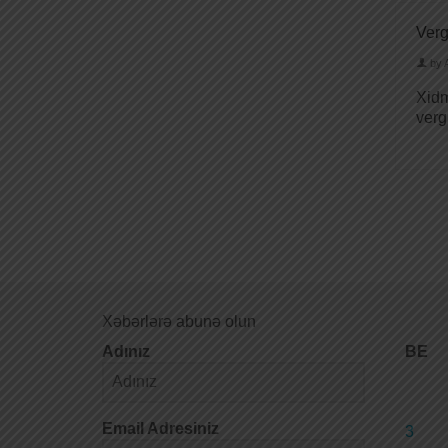
Verg
by
Xidm
verg
Xəbərlərə abunə olun
Adınız
BE
Email Adresiniz
3