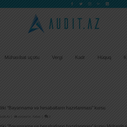
Mühasibat uçotu
Vergi
Kadr
Hüquq
K
tiki “Bəyannamə və hesabatların hazırlanması” kursu
Audit.Az
|
posted in:
Xəbər
|
0
tiki “Bəyannamə və hesabatların hazırlanması” kursu Mühasib v