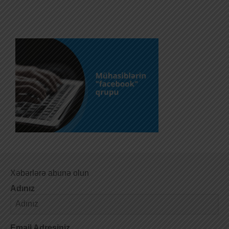
Xəbərlərə abunə olun
Adınız
Email Adresiniz