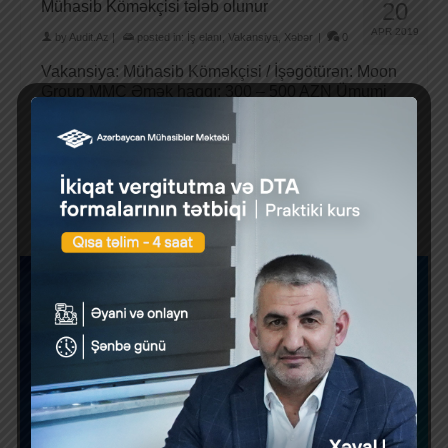
Mühasib Köməkçisi tələb olunur
20
APR 2019
by
Audit.Az
|
posted in:
İş elanı
,
Vakansiya
,
Xəbər
|
0
Vakansiya: Mühasib Köməkçisi / İşəgötürən: Moon
Group MMC Əmək haqqı: 300 – 500 AZN Ümumi
məlumat Şəhər: Bakı Yaş: 22 …
Daha çox
1
2
3
»