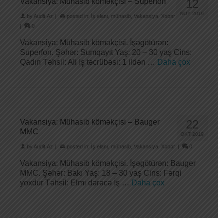
Vakansiya: Mühasib köməkçisi – Superfon
12
NOY 2019
by
Audit.Az
|
posted in:
İş elanı
,
mühasib
,
Vakansiya
,
Xəbər
|
0
Vakansiya: Mühasib köməkçisi. İşəgötürən:
Superfon. Şəhər: Sumqayıt Yaş: 20 – 30 yaş Cins:
Qadın Təhsil: Ali İş təcrübəsi: 1 ildən …
Daha çox
Vakansiya: Mühasib köməkçisi – Bauger
22
MMC
OKT 2019
by
Audit.Az
|
posted in:
İş elanı
,
mühasib
,
Vakansiya
,
Xəbər
|
0
Vakansiya: Mühasib köməkçisi. İşəgötürən: Bauger
MMC. Şəhər: Bakı Yaş: 18 – 30 yaş Cins: Fərqi
yoxdur Təhsil: Elmi dərəcə İş …
Daha çox