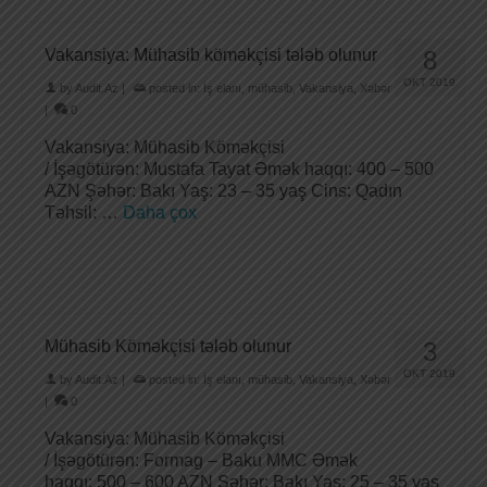
Vakansiya: Mühasib köməkçisi tələb olunur
8
OKT 2019
by
Audit.Az
|
posted in:
İş elanı
,
mühasib
,
Vakansiya
,
Xəbər
|
0
Vakansiya: Mühasib Köməkçisi
/ İşəgötürən: Mustafa Tayat Əmək haqqı: 400 – 500
AZN Şəhər: Bakı Yaş: 23 – 35 yaş Cins: Qadın
Təhsil: …
Daha çox
Mühasib Köməkçisi tələb olunur
3
OKT 2019
by
Audit.Az
|
posted in:
İş elanı
,
mühasib
,
Vakansiya
,
Xəbər
|
0
Vakansiya: Mühasib Köməkçisi
/ İşəgötürən: Formag – Baku MMC Əmək
haqqı: 500 – 600 AZN Şəhər: Bakı Yaş: 25 – 35 yaş