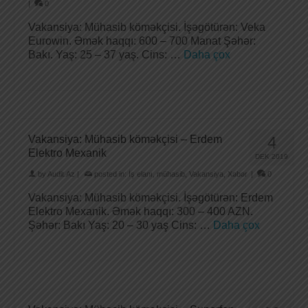
|
0
Vakansiya: Mühasib köməkçisi. İşəgötürən: Veka
Eurowin. Əmək haqqı: 600 – 700 Manat Şəhər:
Bakı. Yaş: 25 – 37 yaş. Cins: …
Daha çox
Vakansiya: Mühasib köməkçisi – Erdem
4
Elektro Mexanik
DEK 2019
by
Audit.Az
|
posted in:
İş elanı
,
mühasib
,
Vakansiya
,
Xəbər
|
0
Vakansiya: Mühasib köməkçisi. İşəgötürən: Erdem
Elektro Mexanik. Əmək haqqı: 300 – 400 AZN.
Şəhər: Bakı Yaş: 20 – 30 yaş Cins: …
Daha çox