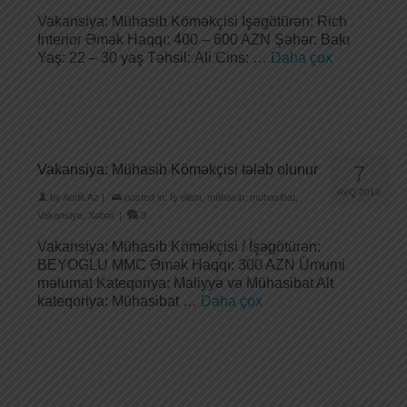
Vakansiya: Mühasib Köməkçisi İşəgötürən: Rich
Interior Əmək Haqqı: 400 – 600 AZN Şəhər: Bakı
Yaş: 22 – 30 yaş Təhsil: Ali Cins: …
Daha çox
Vakansiya: Mühasib Köməkçisi tələb olunur
7
AVQ 2019
by
Audit.Az
|
posted in:
İş elanı
,
mühasib
,
muhasibat
,
Vakansiya
,
Xəbər
|
0
Vakansiya: Mühasib Köməkçisi / İşəgötürən:
BEYOGLU MMC Əmək Haqqı: 300 AZN Ümumi
məlumat Kateqoriya: Maliyyə və Mühasibat Alt
kateqoriya: Mühasibat …
Daha çox