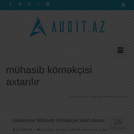
mühasib köməkçisi
axtarılır
Home
»
Blog
»
mühasib köməkçisi axtarılır
Vakansiya: Mühasib Köməkçisi tələb olunur
26
DEK 2019
by
Audit.Az
|
posted in:
İş elanı
,
mühasib
,
Vakansiya
,
Xəbər