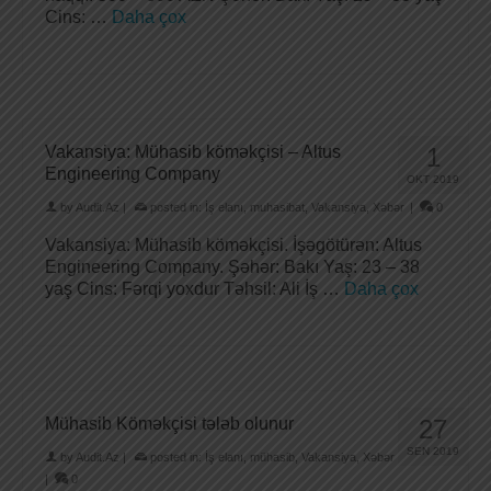
Cins: …
Daha çox
Vakansiya: Mühasib köməkçisi – Altus
1
Engineering Company
OKT 2019
by
Audit.Az
|
posted in:
İş elanı
,
muhasibat
,
Vakansiya
,
Xəbər
|
0
Vakansiya: Mühasib köməkçisi. İşəgötürən: Altus
Engineering Company. Şəhər: Bakı Yaş: 23 – 38
yaş Cins: Fərqi yoxdur Təhsil: Ali İş …
Daha çox
Mühasib Köməkçisi tələb olunur
27
SEN 2019
by
Audit.Az
|
posted in:
İş elanı
,
mühasib
,
Vakansiya
,
Xəbər
|
0