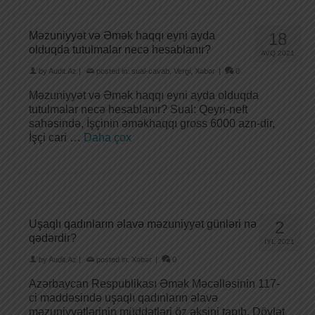
Məzuniyyət və Əmək haqqı eyni ayda
18
olduqda tutulmalar necə hesablanır?
AVQ 2021
by
Audit.Az
|
posted in:
sual-cavab
,
Vergi
,
Xəbər
|
0
Məzuniyyət və Əmək haqqı eyni ayda olduqda
tutulmalar necə hesablanır? Sual: Qeyri-neft
sahəsində, İşçinin əməkhaqqı gross 6000 azn-dir,
İşçi cari …
Daha çox
Uşaqlı qadınların əlavə məzuniyyət günləri nə
2
qədərdir?
İYL 2021
by
Audit.Az
|
posted in:
Xəbər
|
0
Azərbaycan Respublikası Əmək Məcəlləsinin 117-
ci maddəsində uşaqlı qadınların əlavə
məzuniyyətlərinin müddətləri öz əksini tapıb. Dövlət