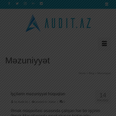
Məzuniyyət
Home
»
Blog
»
Məzuniyyət
İşçilərin məzuniyyət hüquqları
14
İYN 2022
by
Audit.Az
|
posted in:
Xəbər
|
0
Əmək müqaviləsi əsasında çalışan hər bir işçinin
Əmək Məcəlləsində qeyd olunan bütün növ