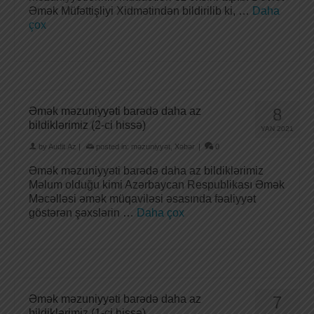
Əmək Müfəttişliyi Xidmətindən bildirilib ki, …
Daha
çox
Əmək məzuniyyəti barədə daha az
8
bildiklərimiz (2-ci hissə)
YAN 2021
by
Audit.Az
|
posted in:
məzuniyyət
,
Xəbər
|
0
Əmək məzuniyyəti barədə daha az bildiklərimiz
Məlum olduğu kimi Azərbaycan Respublikası Əmək
Məcəlləsi əmək müqaviləsi əsasında fəaliyyət
göstərən şəxslərin …
Daha çox
Əmək məzuniyyəti barədə daha az
7
bildiklərimiz (1-ci hissə)