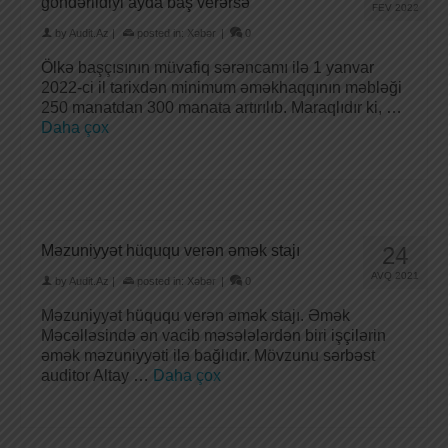
göndərildiyi ayda baş verərsə
FEV 2022
by
Audit.Az
|
posted in:
Xəbər
|
0
Ölkə başçısının müvafiq sərəncamı ilə 1 yanvar
2022-ci il tarixdən minimum əməkhaqqının məbləği
250 manatdan 300 manata artırılıb. Maraqlıdır ki, …
Daha çox
Məzuniyyət hüququ verən əmək stajı
24
AVQ 2021
by
Audit.Az
|
posted in:
Xəbər
|
0
Məzuniyyət hüququ verən əmək stajı. Əmək
Məcəlləsində ən vacib məsələlərdən biri işçilərin
əmək məzuniyyəti ilə bağlıdır. Mövzunu sərbəst
auditor Altay …
Daha çox