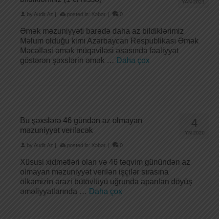
YAN 2021
by
Audit.Az
|
posted in:
Xəbər
|
0
Əmək məzuniyyəti barədə daha az bildiklərimiz
Məlum olduğu kimi Azərbaycan Respublikası Əmək
Məcəlləsi əmək müqaviləsi əsasında fəaliyyət
göstərən şəxslərin əmək …
Daha çox
Bu şəxslərə 46 gündən az olmayan
4
məzuniyyət veriləcək
İYN 2020
by
Audit.Az
|
posted in:
Xəbər
|
0
Xüsusi xidmətləri olan və 46 təqvim günündən az
olmayan məzuniyyət verilən işçilər sırasına
ölkəmizin ərazi bütövlüyü uğrunda aparılan döyüş
əməliyyatlarında …
Daha çox