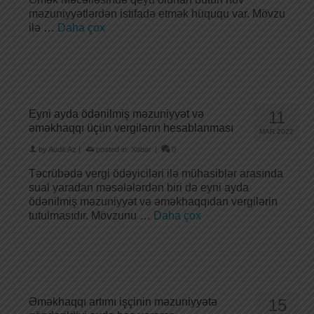
məzuniyyətlərdən istifadə etmək hüququ var. Mövzu
ilə …
Daha çox
Eyni ayda ödənilmiş mə­zu­niy­yət və
11
əməkhaqqı üçün ver­gi­lərın hesablanması
MAR 2022
by
Audit.Az
|
posted in:
Xəbər
|
0
Təcrübədə vergi ödəyiciləri ilə mühasiblər arasında
sual yaradan məsələlərdən biri də eyni ayda
ödənilmiş məzuniyyət və əməkhaqqıdan vergilərin
tutulmasıdır. Mövzunu …
Daha çox
Əməkhaqqı artımı işçinin məzuniyyətə
15