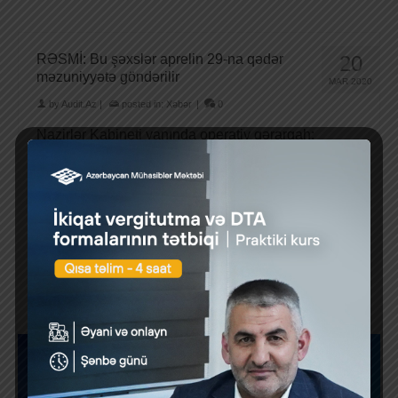
RƏSMİ: Bu şəxslər aprelin 29-na qədər
20
məzuniyyətə göndərilir
MAR 2020
by
Audit.Az
|
posted in:
Xəbər
|
0
Nazirlər Kabineti yanında operativ qərargah:
vətəndaşların təhlükəsizliyinin təmin edilməsi üçün
daha əlverişli şərtlər formalaşdırılır. məzuniyyət
Azərbaycanda koronavirus infeksiyasının
yayılmasının qarşısını …
Daha çox
1
2
3
»