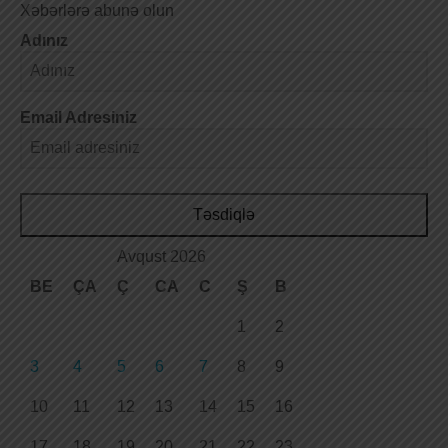
Xəbərlərə abunə olun
Adınız
Email Adresiniz
Təsdiqlə
Avqust 2026
BE
ÇA
Ç
CA
C
Ş
B
1
2
3
4
5
6
7
8
9
10
11
12
13
14
15
16
17
18
19
20
21
22
23