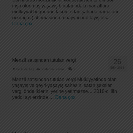
inşa olunmuş yaşayış binalarındakı mənzillərə
mülkiyyət hüququnu təsdiq edən şəhadətnamələrin
(«kupça») alınmasında müəyyən irəliləyiş olsa …
Daha çox
Mənzil satışından tutulan vergi
26
SEN 2018
by
Audit.Az
|
posted in:
Xəbər
|
0
Mənzil satışından tutulan vergi Mülkiyyətində olan
yaşayış və qeyri-yaşayış sahəsini satan şəxslər
vergi öhdəliklərini yerinə yetirməzsə… 2018-ci ilin
yeddi ayı ərzində …
Daha çox