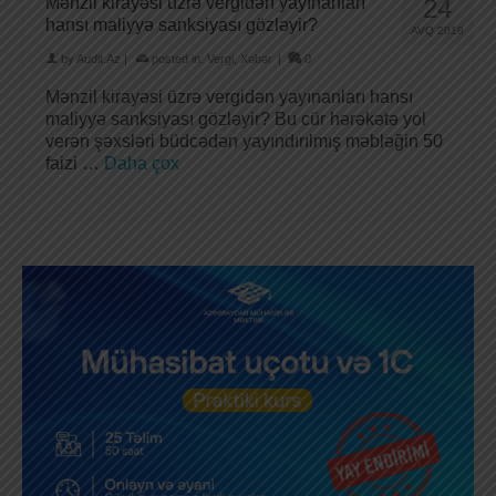
Mənzil kirayəsi üzrə vergidən yayınanları
24
hansı maliyyə sanksiyası gözləyir?
AVQ 2018
by
Audit.Az
|
posted in:
Vergi
,
Xəbər
|
0
Mənzil kirayəsi üzrə vergidən yayınanları hansı
maliyyə sanksiyası gözləyir? Bu cür hərəkətə yol
verən şəxsləri büdcədən yayındırılmış məbləğin 50
faizi …
Daha çox