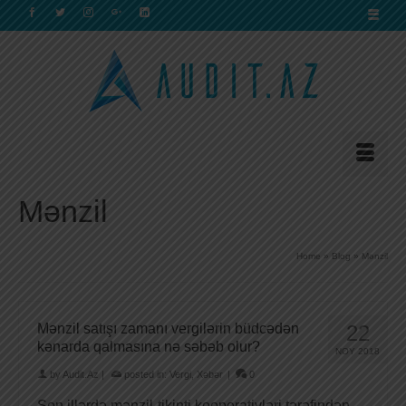
Mənzil
Home
»
Blog
»
Mənzil
Mənzil satışı zamanı vergilərin büdcədən
22
kənarda qalmasına nə səbəb olur?
NOY 2018
by
Audit.Az
|
posted in:
Vergi
,
Xəbər
|
0
Son illərdə mənzil-tikinti kooperativləri tərəfindən