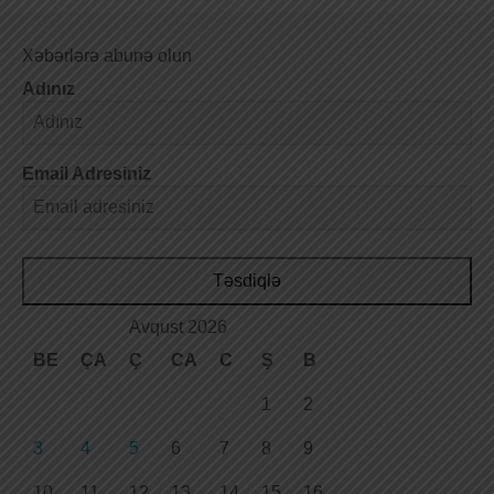
Xəbərlərə abunə olun
Adınız
Email Adresiniz
Təsdiqlə
Avqust 2026
BE
ÇA
Ç
CA
C
Ş
B
1
2
3
4
5
6
7
8
9
10
11
12
13
14
15
16