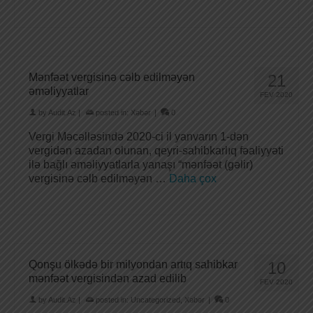
Mənfəət vergisinə cəlb edilməyən
21
əməliyyatlar
FEV 2020
by
Audit.Az
|
posted in:
Xəbər
|
0
Vergi Məcəlləsində 2020-ci il yanvarın 1-dən
vergidən azadan olunan, qeyri-sahibkarlıq fəaliyyəti
ilə bağlı əməliyyatlarla yanaşı “mənfəət (gəlir)
vergisinə cəlb edilməyən …
Daha çox
Qonşu ölkədə bir milyondan artıq sahibkar
10
mənfəət vergisindən azad edilib
FEV 2020
by
Audit.Az
|
posted in:
Uncategorized
,
Xəbər
|
0