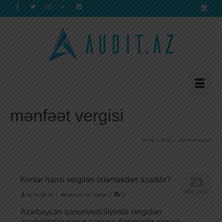
mənfəət vergisi
Home
»
Blog
»
mənfəət vergisi
Kimlər hansı vergiləri ödəməkdən azaddır?
23
FEV 2022
by
Audit.Az
|
posted in:
Xəbər
|
0
Azərbaycan qanunvericiliyində vergidən
azadolmalar sosial səciyyə daşımaqla yanaşı,