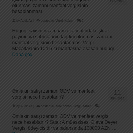
SEN 2019
olunması zamanı mənfəət vergisinin
hesablanması
by
Audit.Az
|
posted in:
Vergi
,
Xəbər
|
0
Hüquqi şəxsin nizamnamə kapitalındakı iştirak
payının və səhmlərinin təqdim olunması zamanı
mənfəət vergisinin hesablanması Vergi
Məcəlləsinin 104.6-cı maddəsinə əsasən hüquqi …
Daha çox
Əmlakın satışı zamanı ƏDV və mənfəət
11
vergisi necə hesablanır?
SEN 2019
by
Audit.Az
|
posted in:
sual-cavab
,
Vergi
,
Xəbər
|
0
Əmlakın satışı zamanı ƏDV və mənfəət vergisi
necə hesablanır? Sual: A müəssisəsi Əlavə Dəyər
Vergisi ödəyicisidir və balansında 100000 AZN …