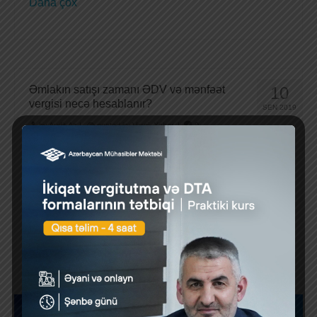
Daha çox
Əmlakın satışı zamanı ƏDV və mənfəət
10
vergisi necə hesablanır?
SEN 2019
by
Audit.Az
|
posted in:
Vergi
,
Xəbər
|
0
Sual: A müəssisəsi ƏDV ödəyicisidir və balansında
100.000 AZN dəyərində daşınmaz əmlakı (qeyri
yaşayış sahəsi) var. Həmin əmlak A müəssisəsi …
Daha çox
1
2
3
4
»