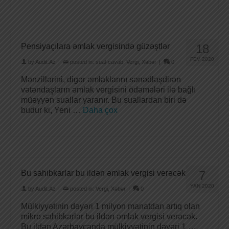
Pensiyaçılara əmlak vergisində güzəştlər
18
FEV 2020
by
Audit.Az
|
posted in:
sual-cavab
,
Vergi
,
Xəbər
|
0
Mənzillərini, digər əmlaklarını sənədləşdirən
vətəndaşların əmlak vergisini ödəmələri ilə bağlı
müəyyən suallar yaranır. Bu suallardan biri də
budur ki, Yeni …
Daha çox
Bu sahibkarlar bu ildən əmlak vergisi verəcək
7
YAN 2020
by
Audit.Az
|
posted in:
Vergi
,
Xəbər
|
0
Mülkiyyətinin dəyəri 1 milyon manatdan artıq olan
mikro sahibkarlar bu ildən əmlak vergisi verəcək.
Bu ildən Azərbaycanda mülkiyyətinin dəyəri 1 …