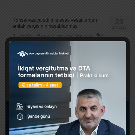
Konservasiya edilmiş əsas vəsaitlərdən
23
əmlak vergisinin hesablanması
OKT 2019
by
Audit.Az
|
posted in:
sual-cavab
,
Vergi
,
Xəbər
|
0
Konservasiya edilmiş əsas
vəsaitlərdən əmlak vergisinin hesablanması əmlak
vergisi Şirkətin …
Daha çox
1
2
3
4
5
»