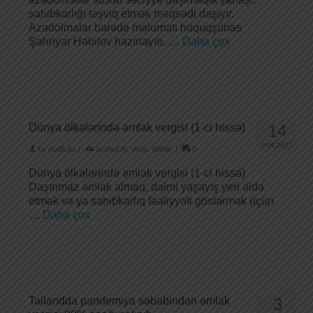
sahibkarlığı təşviq etmək məqsədi daşıyır.
Azadolmalar barədə məlumatı hüquqşünas
Şəhriyar Həbilov hazırlayıb. …
Daha çox
Dünya ölkələrində əmlak vergisi (1-ci hissə)
14
İYN 2021
by
Audit.Az
|
posted in:
Vergi
,
Xəbər
|
0
Dünya ölkələrində əmlak vergisi (1-ci hissə)
Daşınmaz əmlak almaq, daimi yaşayış yeri əldə
etmək və ya sahibkarlıq fəaliyyəti göstərmək üçün
…
Daha çox
Tailandda pandemiya səbəbindən əmlak
3