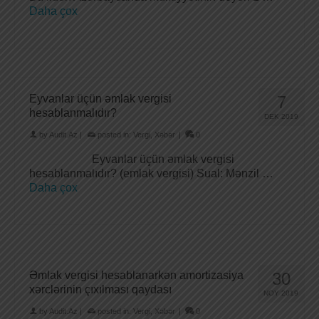
Daha çox
Eyvanlar üçün əmlak vergisi
7
hesablanmalıdır?
DEK 2019
by
Audit.Az
|
posted in:
Vergi
,
Xəbər
|
0
Eyvanlar üçün əmlak vergisi
hesablanmalıdır? (emlak vergisi) Sual: Mənzil …
Daha çox
Əmlak vergisi hesablanarkən amortizasiya
30
xərclərinin çıxılması qaydası
NOY 2019
by
Audit.Az
|
posted in:
Vergi
,
Xəbər
|
0