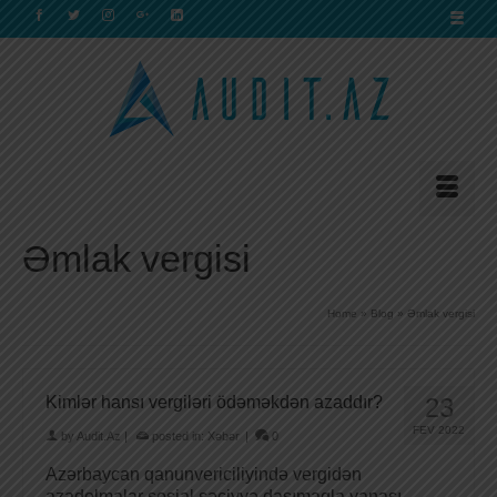
Əmlak vergisi
Home
»
Blog
»
Əmlak vergisi
Kimlər hansı vergiləri ödəməkdən azaddır?
23
FEV 2022
by
Audit.Az
|
posted in:
Xəbər
|
0
Azərbaycan qanunvericiliyində vergidən
azadolmalar sosial səciyyə daşımaqla yanaşı,