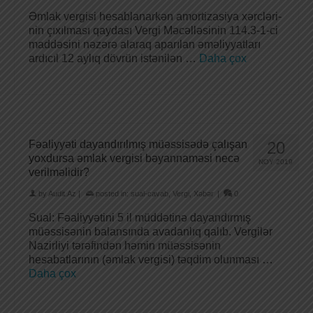
Əmlak vergisi hesablanarkən amortizasiya xərcləri-
nin çıxılması qaydası Vergi Məcəlləsinin 114.3-1-ci
maddəsini nəzərə alaraq aparılan əməliyyatları
ardıcıl 12 aylıq dövrün istənilən …
Daha çox
Fəaliyyəti dayandırılmış müəssisədə çalışan
20
yoxdursa əmlak vergisi bəyannaməsi necə
NOY 2019
verilməlidir?
by
Audit.Az
|
posted in:
sual-cavab
,
Vergi
,
Xəbər
|
0
Sual: Fəaliyyətini 5 il müddətinə dayandırmış
müəssisənin balansında avadanlıq qalıb. Vergilər
Nazirliyi tərəfindən həmin müəssisənin
hesabatlarının (əmlak vergisi) təqdim olunması …
Daha çox