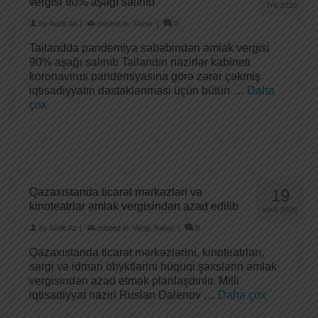
vergisi 90% aşağı salınıb
İYL 2020
by
Audit.Az
|
posted in:
Xəbər
|
0
Tailandda pandemiya səbəbindən əmlak vergisi
90% aşağı salınıb Tailandın nazirlər kabineti
koronavirus pandemiyasına görə zərər çəkmiş
iqtisadiyyatın dəstəklənməsi üçün bütün …
Daha
çox
Qazaxıstanda ticarət mərkəzləri və
19
kinoteatrlar əmlak vergisindən azad edilib
MAR 2020
by
Audit.Az
|
posted in:
Vergi
,
Xəbər
|
0
Qazaxıstanda ticarət mərkəzlərini, kinoteatrları,
sərgi və idman obyktlərini hüquqi şəxslərin əmlak
vergisindən azad etmək planlaşdırılır. Milli
iqtisadiyyat naziri Ruslan Dalenov …
Daha çox