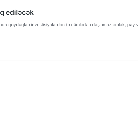
iq ediləcək
da qoyduqları investisiyalardan (o cümlədən daşınmaz əmlak, pay və 