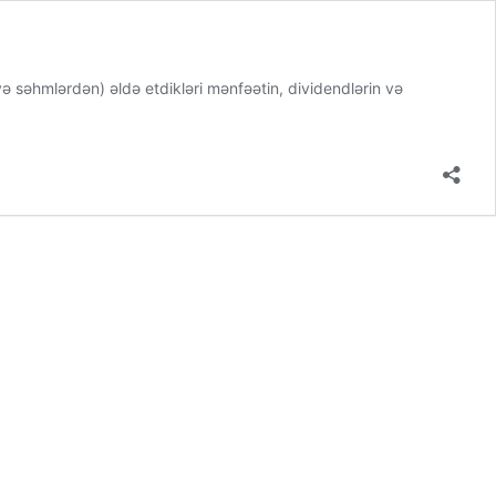
səhmlərdən) əldə etdikləri mənfəətin, dividendlərin və