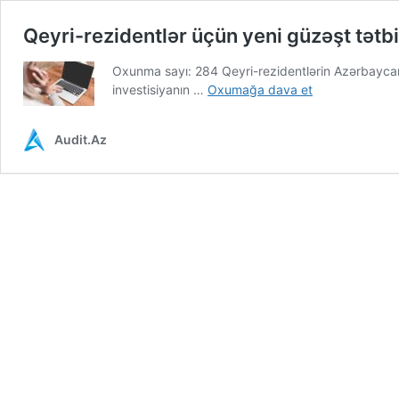
Qeyri-rezidentlər üçün yeni güzəşt tətb
Oxunma sayı: 284 Qeyri-rezidentlərin Azərbaycan
Qeyri-
investisiyanın …
Oxumağa dava et
rezidentlər
üçün
Audit.Az
yeni
güzəşt
tətbiq
ediləcək