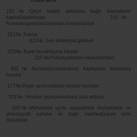
Kredit üzrə
103№-Qeyri maddi aktivlərlə bağlı məsrəflərin
kapitallaşdırılması 151№-
Asılıvəbirgəmüəssisələrdə invesitisiyalar
221№- Kassa
611№- Sair əməliyyat gəlirləri
223№- Bank hesablaşma hesabı
225 №-Pulvəsaitlərinin ekvivalentləri
302№-Nominal(nizamnamə) kapitalının ödənilmiş
hissəsi
177№-Digər uzunmüddətli debitor borcları.
331№- Yenidən qiymətləndirmə üztə ehtiyat.
342№-Mühasibat uçotu siyasətində dəyişikliklər və
əhəmiyyətli səhvlər ilə bağlı mənfəət(zərər) üzrə
düzəlişlər.