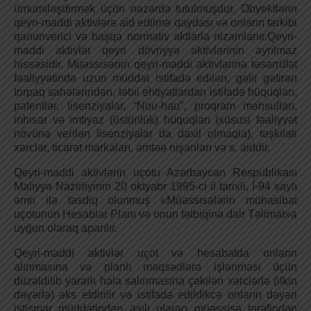
ümumiləşdirmək üçün nəzərdə tutulmuşdur. Obyektlərin
qeyri-maddi aktivlərə aid edilmə qaydası və onların tərkibi
qanunverici və başqa normativ aktlarla nizamlanır.Qeyri-
maddi aktivlər qeyri dövriyyə aktivlərinin ayrılmaz
hissəsidir. Müəssisənin qeyri-maddi aktivlərinə təsərrüfat
fəaliyyətində uzun müddət istifadə edilən, gəlir gətirən
torpaq sahələrindən, təbii ehtiyatlardan istifadə hüquqları,
patentlər, lisenziyalar, “Nou-hau”, proqram məhsulları,
inhisar və imtiyaz (üstünlük) hüquqları (xüsusi fəaliyyət
növünə verilən lisenziyalar da daxil olmaqla), təşkilati
xərclər, ticarət markaları, əmtəə nişanları və s. aiddir.
Qeyri-maddi aktivlərin uçotu Azərbaycan Respublikası
Maliyyə Nazirliyinin 20 oktyabr 1995-ci il tarixli, İ-94 saylı
əmri ilə təsdiq olunmuş «Müəssisələrin mühasibat
uçotunun Hesablar Planı və onun tətbiqinə dair Təlimat»a
uyğun olaraq aparılır.
Qeyri-maddi aktivlər uçot və hesabatda onların
alınmasına və planlı məqsədlərə işlənməsi üçün
düzəldilib yararlı hala salınmasına çəkilən xərclərlə (ilkin
dəyərlə) əks etdirilir və istifadə edildikcə onların dəyəri
istismar müddətindən asılı olaraq müəssisə tərəfindən