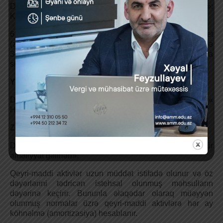
Debet hesab 102 «Qeyri-maddi aktivlərin köhnəlməsi»:
Kredit hesab 611 «Sair əməliyyat gəlirləri»
611№-li «Sair əməliyyat gəlirləri» hesabı üzrə debet
(zərər) və ya kredit (gəlir) qalığı cari hesabat dövründə
341№-li «Hesabat dövrünə mənfəət və zərər» hesabına
silinir.
Yəni mənfəət üzrə:
Debet 611 «Sair əməliyyat gəlirləri»; Kredit 341 «
Hesabat dövrünə mənfəət və zərər ».
Zərərlər üzrə:
Debet 341 «Mənfəət və zərərlər» Kredit 611 «Sair
əməliyyat gəlirləri».
Qeyri-maddi aktivlər uzun müddət istifadə olunur və öz
dəyərlərini tədricən istehsal olunmuş məhsulların
dəyərinə keçirir. Bununla əlaqədar olaraq müəyyən
olunmuş normalar üzrə qeyri-maddi aktivlərə hər ay
köhnəlmə (amortizasiya) hesablanır.