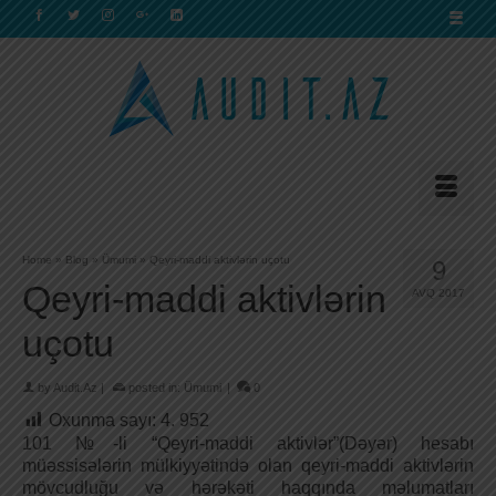
Home
»
Blog
»
Ümumi
»
Qeyri-maddi aktivlərin uçotu
9
Qeyri-maddi aktivlərin
AVQ 2017
uçotu
by
Audit.Az
|
posted in:
Ümumi
|
0
Oxunma sayı:
4. 952
101 №-li “Qeyri-maddi aktivlər”(Dəyər) hesabı
müəssisələrin mülkiyyətində olan qeyri-maddi aktivlərin
mövcudluğu və hərəkəti haqqında məlumatları