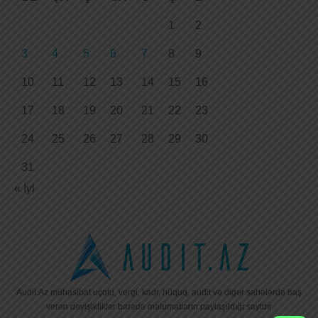
1
2
3
4
5
6
7
8
9
10
11
12
13
14
15
16
17
18
19
20
21
22
23
24
25
26
27
28
29
30
31
« İyl
Audit.Az mühasibat uçotu, vergi, kadr, hüquq, audit və digər sahələrdə baş
verən dəyişikliklər barədə məlumatların paylaşıldığı saytdır