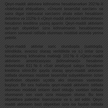
Qeyri-maddi aktivlərə köhnəlmə hesablanarkən 202№-li
«İstehsalat ehtiyatları», «Ümumi təsərrüfat xərcləri» və
sairə digər istehsalat xərclərini əhatə edən hesabların
debetinə və 102№-li «Qeyri-maddi aktivlərin köhnəlməsi»
hesabının kreditinə yazılış aparılır. Qeyri-maddi aktivlərin
ayrı-ayrı obyektləri üzrə köhnəlmənin hesablanması
onların səmərəli istifadə olunması müddəti ərzində yerinə
yetirilir.
Qeyri-maddi aktivlər xaric olunduqda (satıldıqda.
silindikdə, əvəzsiz olaraq verildikdə və s.) onlar üzrə
hesablanmış köhnəlmə məbləği 102№-li «Qeyri-maddi
aktivlərin amortizasiyası (köhnəlməsi)» hesabının
debetindən 611№-li «Sair əməliyyat satışı» hesabının
kreditinə silinir.Bir qayda olaraq qeyri-maddi aktivlərin
istifadə olunması müddəti təsərrüfat subyektlərinin özləri
tərəfindən obyektin uçotda əks olunması vaxtından
başlayır. Bir sıra hallarda qeyri-maddi aktivlərin istifadə
olunması müddəti onların daxil olduğu vaxtdan istifadə
olunmanın son vaxtı üzrə müəyyən olunur. Bu kimi
obyektlərə patentlər. lisenziyalar və s. aid edilir. Qeyri-
maddi aktivlərin bəzi obyektləri üzrə isə faydalı istifadə