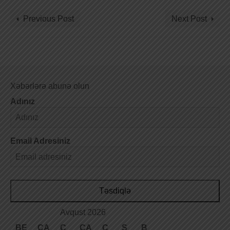
Previous Post
Next Post
Xəbərlərə abunə olun
Adınız
Email Adresiniz
Təsdiqlə
Avqust 2026
BE
ÇA
Ç
CA
C
Ş
B