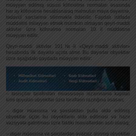
müəyyən edilmiş xüsusi köhnəlmə normaları əsasında
hər ay köhnəlmə hesablanaraq məhsulun maya dəyərinə,
tədavül xərclərinə silinməklə ödənilir. Faydalı istifadə
müddətini müəyyən etmək mümkün olmayan qeyri-maddi
aktivlər üzrə köhnəlmə normalan 10 il müddətinə
müəyyən edilir.
Qeyri-maddi aktivlər 101№-li «Qeyri-maddi aktivlər»
hesabında ilk dəyərlə uçota almır. Bu dəyərlər obyektlər
üzrə aşağıdakı qaydada müəyyən edilir:
– təsisçilər tərəfindən müəssisəyə nizamnamə kapitalı
kimi qoyulan obyektlər üzrə tərəflərin razılığına əsasən;
– digər müəssisə və şəxslərdən pulla əldə edilmiş
obyektlər üçün bu obyektlərin əldə edilməsi və hazır
vəziyyətə gətirilməsi üzrə faktiki məsrəflərdən asılı olaraq;
– digər müəssisə və şəxslərdən əvəzsiz alınmış obyektlər