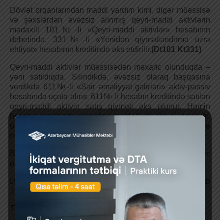
Dövlət orqanlarından maddi yardım kimi, digər müəssisə
və şəxslərdən əvəzsiz alınmış qeyri-maddi aktivlərin
mədaxili 101№-li «Qeyri-maddi aktivlər» hesabının
debetində. 331№-li «Yenidən qiymətləndirmə üzrə
ehtiyat» hesabının kreditində əks etdirilir.
(Dt101
Kt331)
Qeyri-maddi aktivlər müəssisədən məxaric olunduqda –
yəni satıldıqda. Silindikdə, əvəzsiz olaraq başqasına
verdikdə 611№-li «Sair əməliyyat gəlirləri» aktiv-passiv
hesabında uçota alınır. 611№-li hesabın kreditində satılan
qeyri-maddi aktivin satış qiyməti əks olunur. Həmin
hesabın kreditində köhnəlmə məbləği do əks olunmalıdır.
611№-li «Sair əməliyyat gəlirləri» hesabının debetində
məxaric olunan vəsaitin ilkin dəyəri əks olunur.
Bütün hallarda qeyri-maddi aktivlərin
məxaric
olunmasında
uçotda aşağıdakı yazılışlar aparılır:
Debet hesab 611 «Sair əməliyyat gəlirləri»;Kredit hesab
101 «Qeyri-maddi aktivlər(dəyər)».
(Dt
611
Kt
101)
T
o
planmış
köhnəlmə
(amortizasiya)
üzrə: