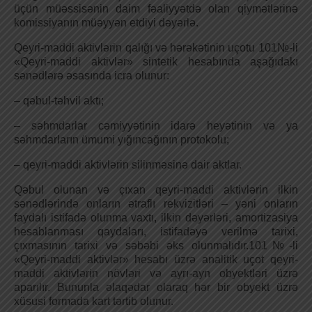
üçün müəssisənin daim fəaliyyətdə olan qiymətlərinə
komissiyanın müəyyən etdiyi dəyərlə.
Qeyri-maddi aktivlərin qalığı və hərəkətinin uçotu 101№-li
«Qeyri-maddi aktivlər» sintetik hesabında aşağıdakı
sənədlərə əsasında icra olunur:
– qəbul-təhvil aktı;
– səhmdarlar cəmiyyətinin idarə heyətinin və ya
səhmdarların ümumi yığıncağının protokolu;
– qeyri-maddi aktivlərin silinməsinə dair aktlar.
Qəbul olunan və çıxan qeyri-maddi aktivlərin ilkin
sənədlərində onların ətraflı rekvizitləri – yəni onların
faydalı istifadə olunma vaxtı, ilkin dəyərləri, amortizasiya
hesablanması qaydaları, istifadəyə verilmə tarixi,
çıxmasının tarixi və səbəbi əks olunmalıdır.101№-li
«Qeyri-maddi aktivlər» hesabı üzrə analitik uçot qeyri-
maddi aktivlərin növləri və ayrı-ayn obyektləri üzrə
aparılır. Bununla əlaqədar olaraq hər bir obyekt üzrə
xüsusi formada kart tərtib olunur.