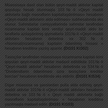
Müəssisəyə daxil olan bütün qeyri-maddi aktivlər kapital
qoyuluşu hesab olunmaqla 103№-li «Qeyri maddi
aktivlərlə bağlı məsrəflərin kapitallaşdırılması» hesabının
«Qeyri-maddi aktivlərin əldə edilməsi» subhesabında əks
olunur. Səhmdarlar cəmiyyətlərində səhmdar tərəfindən
nizamnamə kapitalı kimi verdiyi qeyri-maddi aktiv bir
tərəflərlə azılaşdırılmış qiymətlərlə 101№-li «Qeyri-maddi
aktivlər» hesabının debetinə və 302№-li
«Nominal(nizamnamə) kapitalın ödənilmiş hissəsi »
hesabının kreditinə yazılış aparılır.
(Dt101
Kt302)
Təsisçilər tərəfindən müəssisəyə nizamnamə kapitalı kimi
qoyulan qeyri-maddi aktivlər mədaxil edildikdə 101№-li
“Qeyri-maddi aktivlər” hesabının debetində və 534№-li
“Dividendlərin ödənilməsi üzrə təsisçilərə kreditor
borcları” hesabının kreditində əks etdirilir.
(Dt101
Kt534)
Digər müəssisə və şəxslərdən pulla əldə edilmiş qeyri-
maddi aktivlər 101№-li «Qeyri-maddi aktivlər» hesabının
debetinə və 103№-li « Qeyri maddi aktivlərlə bağlı
məsrəflərin kapitallaşdırılması » hesabının kreditinə
yazılmaqla mədaxil edilir.
(Dt101
Kt103)