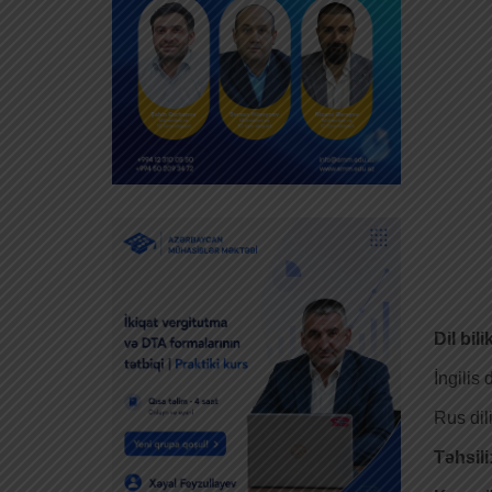
Dil bil
İngilis 
Rus dil
Təhsili