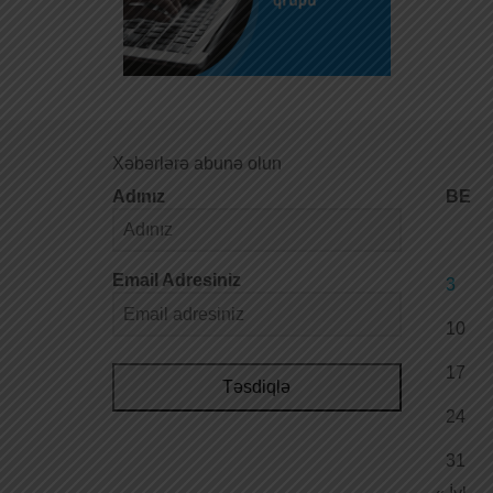
Xəbərlərə abunə olun
Adınız
BE
Email Adresiniz
3
10
17
Təsdiqlə
24
31