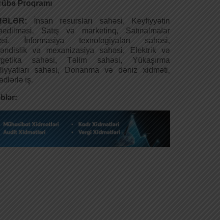
rübə Proqramı
HƏLƏR:
İnsan resursları sahəsi, Keyfiyyətin
rəedilməsi, Satış və marketinq, Satınalmalar
əsi, İnformasiya texnologiyaları sahəsi,
əndislik və mexanizasiya sahəsi, Elektrik və
rgetika sahəsi, Təlim sahəsi, Yükaşırma
liyyatları sahəsi, Donanma və dəniz xidməti,
dlərlə iş.
blər: