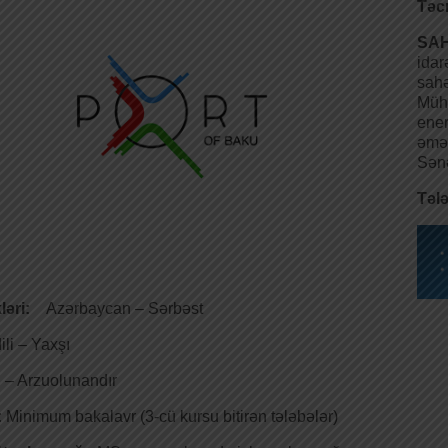
Təc
SA
ida
sah
Müh
ene
əmə
Sənə
Tələ
ikləri:
Azərbaycan – Sərbəst
dili – Yaxşı
i – Arzuolunandır
:
Minimum bakalavr (3-cü kursu bitirən tələbələr)