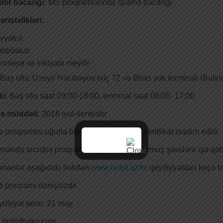
er bacarığı:
MS proqramlarında işləmə bacarığı
əriştəlikləri:
yyətcil
əbbüskar
nməyə və inkişafa meyilli
 Baş ofis: Üzeyir Hacıbəyov küç 72 və Əsas yük terminalı (Bulva
ki
: Baş ofis saat 09:00-18:00, terminal saat 08:00- 17:00
ə müddəti
: 2018 iyul-sentyabr
 proqramını uğurla bitirmiş hər bir şəxsə sertifikat təqdim edilir.
manda təcrübə proqramını uğurla başa vurmuş şəxslərə işə qəbul
nanlar aşağıdakı linkdən
www.hubit.az/hr
qeydiyyatdan keçə bil
 proqramı dənişsizdir.
diyyat tarixi: 21 may
 portofbaku.com