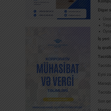
Kompüt
Digər s
Ünsi
Təş
Öyrə
İş yeri
:
İş qrafi
Təcrüb
Təcrübə
Eyni za
Maraqla
Təcrübə
Son qey
Mənbə: