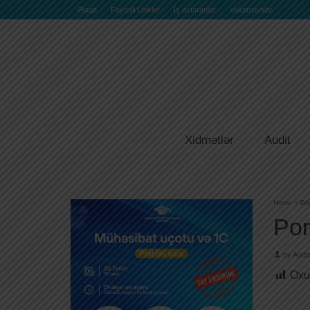
Əlaqə
Faydalı Linklər
İş axtaranlar
Vakansiyalar
Xidmətlər
Audit
Home
»
Bl
Por
by
Audit
Oxu