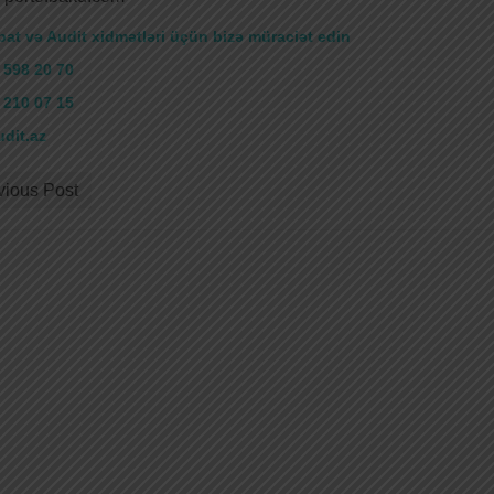
at və Audit xidmətləri üçün bizə müraciət edin
 598 20 70
 210 07 15
dit.az
vious Post