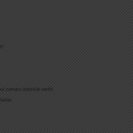
r)
 zamanı üstünlük verilir.
ərlər.