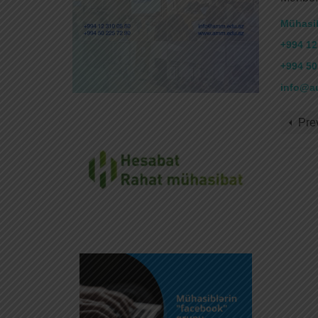
Mühasib
+994 12
+994 50
info@au
Pre