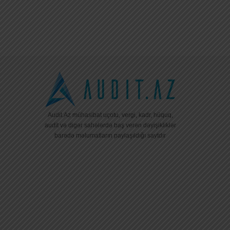
Audit.Az mühasibat uçotu, vergi, kadr, hüquq,
audit və digər sahələrdə baş verən dəyişikliklər
barədə məlumatların paylaşıldığı saytdır