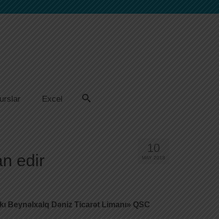
urslar
Excel
10
n edir
MAY 2018
k
ı Beynəlxalq Dəniz Ticarət Limanı
»
QS
C