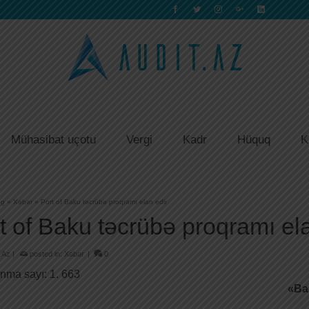
Mühasibat uçotu
Vergi
Kadr
Hüquq
K
og
»
Xəbər
»
Port of Baku təcrübə proqramı elan edir
t of Baku təcrübə proqramı ela
.Az
|
posted in:
Xəbər
|
0
nma sayı:
1. 663
«
Ba