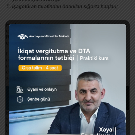
İşəgötürən tərəfindən ödənilən sığorta haqları;
Hər hansı digər halda — normativ-hüquqi aktlarda başqa
qiymətləndirmə metodu göstərilmirsə, bu
Azərbaycan
Respublikası Vergi Məcəlləsinin
14-cü maddəsinə
uyğun olaraq müəyyən edilən dəyər.
Faktiki ezamiyyə xərclərinin,
habelə müvafiq icra
hakimiyyəti orqanı tərəfindən müəyyən edilmiş dəniz
nəqliyyatında ezamiyyə xərcləri əvəzinə üzücü heyətin
üzvlərinə sutkalıq ödənişlərin
və ya digər işgüzar
xərclərin əvəzinin ödənilməsi gəlirə daxil deyildir.
Bu Məcəllənin 98.2-ci maddəsində göstərilən məbləğlərə
və xərclərə aksizlər, əlavə dəyər vergisi və
qiymətləndirilən əqdlə əlaqədar işə götürənin ödəməli
olduğu hər hansı digər vergi daxildir.