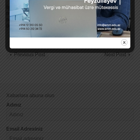
İşə götürən tərəfindən bu Məcəllənin 109.3-cü
maddəsində nəzərdə tutulmuş xərclərin çəkilməsinin
nəticəsi kimi əldə edilən gəlir vergi tutulan gəlirə aid
deyildir.
Muzdlu işlə əlaqədar alınan gəlir
Previous Post
Next Post
Xəbərlərə abunə olun
Adınız
Email Adresiniz