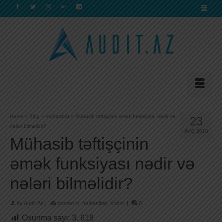
Home
»
Blog
»
muhasibat
»
Mühasib təftişçinin əmək funksiyası nədir və
23
nələri bilməlidir?
AVQ 2018
Mühasib təftişçinin
əmək funksiyası nədir və
nələri bilməlidir?
by
Audit.Az
|
posted in:
muhasibat
,
Xəbər
|
0
Oxunma sayı:
3. 618