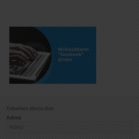
Xəbərlərə abunə olun
Adınız