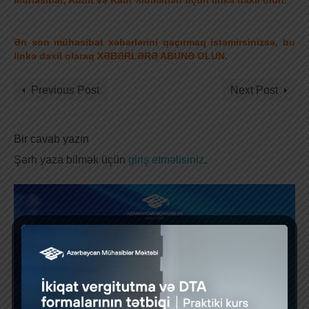
Ən son mühasibat xəbərlərini qaçırmaq istəmirsinizsə, bu
linkə daxil olaraq XƏBƏRLƏRƏ ABUNƏ OLUN.
Previous Post
Next Post
Bir cavab yazın
Şərh yaza bilmək üçün
giriş etməlisiniz
.