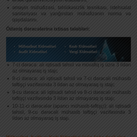
əməyin mühafizəsi, təhlükəsizlik texnikası, istehsalat
sanitariyası və yanğından mühafizənin norma və
qaydalarını.
Ödəniş dərəcələrinə ixtisas tələbləri:
7-ci dərəcə: ali iqtisadi təhsil və müvafiq iş üzrə 3 ildən
az olmayaraq iş stajı;
8-ci dərəcə: ali iqtisadi təhsil və 7-ci dərəcəli mühasib
təftişçi vəzifəsində 3 ildən az olmayaraq iş stajı;
9-cu dərəcə: ali iqtisadi təhsil və 8-ci dərəcəli mühasib
təftişçi vəzifəsində 3 ildən az olmayaraq iş stajı;
10-11-ci dərəcələr (aparıcı mühasib-təftişçi): ali iqtisadi
təhsil, 9-cu dərəcəli mühasib təftişçi vəzifəsində 3
ildən az olmayaraq iş stajı.
Mühasibat, Audit və Kadr Xidmətləri üçün linkə daxil olun.