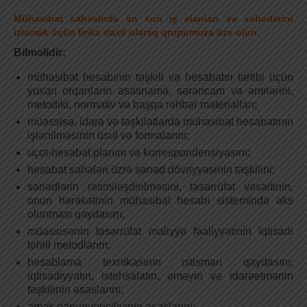
Mühasibat sahəsində ən son iş elanları və xəbərlərini
izləmək üçün linkə daxil olaraq qrupumuza üzv olun.
Bilməlidir:
mühasibat hesabının təşkili və hesabatın tərtibi üçün
yuxarı orqanların əsasnamə, sərəncam və əmrlərini,
metodiki, normativ və başqa rəhbər materialları;
müəssisə, idarə və təşkilatlarda mühasibat hesabatının
işlənilməsinin üsul və formalarını;
uçot-hesabat planını və korrespondensiyasını;
hesabat sahələri üzrə sənəd dövriyyəsinin təşkilini;
sənədlərin rəsmiləşdirilməsini, təsərrüfat vəsaitinin,
onun hərəkətinin mühasibat hesabı sistemində əks
olunması qaydasını;
müəssisənin təsərrüfat maliyyə fəaliyyətinin iqtisadi
təhlil metodlarım;
hesablama texnikasının istismarı qaydasını;
iqtisadiyyatın, istehsalatın, əməyin və idarəetmənin
təşkilinin əsaslarını;
əmək qanunvericiliyinin əsaslarını;