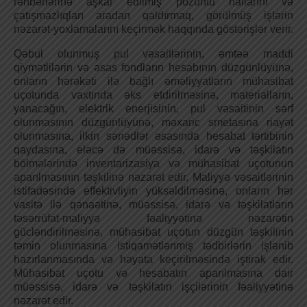
rəhbərlərinə aşkar edilmiş pozuntu hallarını və
çatışmazlıqları aradan qaldırmaq, görülmüş işlərin
nəzarət-yoxlamalarını keçirmək haqqında göstərişlər verir.
Qəbul olunmuş pul vəsaitlərinin, əmtəə maddi
qiymətlilərin və əsas fondların hesabının düzgünlüyünə,
onların hərəkəti ilə bağlı əməliyyatların mühasibat
uçotunda vaxtında əks etdirilməsinə, materialların,
yanacağın, elektrik enerjisinin, pul vəsaitinin sərf
olunmasının düzgünlüyünə, məxaric smetasına riayət
olunmasına, ilkin sənədlər əsasında hesabat tərtibinin
qaydasına, eləcə də müəssisə, idarə və təşkilatın
bölmələrində inventarizasiya və mühasibat uçotunun
aparılmasının təşkilinə nəzarət edir. Maliyyə vəsaitlərinin
istifadəsində effektivliyin yüksəldilməsinə, onların hər
vasitə ilə qənaətinə, müəssisə, idarə və təşkilatların
təsərrüfat-maliyyə fəaliyyətinə nəzarətin
gücləndirilməsinə, mühasibat uçotun düzgün təşkilinin
təmin olunmasına istiqamətlənmiş tədbirlərin işlənib
hazırlanmasında və həyata keçirilməsində iştirak edir.
Mühasibat uçotu və hesabatın aparılmasına dair
müəssisə, idarə və təşkilatın işçilərinin fəaliyyətinə
nəzarət edir.