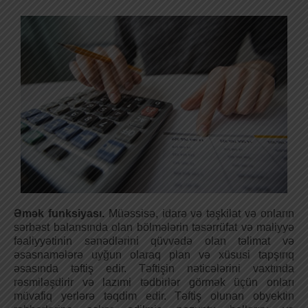
Əmək funksiyası.
Müəssisə, idarə və təşkilat və onların
sərbəst balansında olan bölmələrin təsərrüfat və maliyyə
fəaliyyətinin sənədlərini qüvvədə olan təlimat və
əsasnamələrə uyğun olaraq plan və xüsusi tapşırıq
əsasında təftiş edir. Təftişin nəticələrini vaxtında
rəsmiləşdirir və lazımi tədbirlər görmək üçün onları
müvafiq yerlərə təqdim edir. Təftiş olunan obyektin