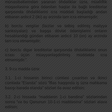
münasibətlərindən yaranan öhdəliklər üzrə, müəlliflik
müqaviləsinə görə ödənilən haqlar ilə bağlı kreditorlar
qarşısında öhdəliklərini icra müddəti başladığı andan
etibarən ardıcıl 2 (iki) ay ərzində tam icra etməmişdir;
b) borclu vergilər (faizlər və tətbiq edilmiş maliyyə
sanksiyaları) və başqa dövlət ödənişlərini onların
hesablandığı gündən etibarən ardıcıl 10 (on) ay ərzində
tam icra etməmişdir;
c) borclu digər kreditorlar qarşısında öhdəliklərini onun
icrası üçün müəyyənləşdirilmiş müddətdə icra
etməmişdir.”.
3. 9-cu maddə üzrə:
3.1. 1-ci hissənin birinci cümləsi çıxarılsın və ikinci
cümlədə “Elanda” sözü “İflas haqqında iş üzrə məhkəmə
baxışı barədə elanda” sözləri ilə əvəz edilsin;
3.2. 2-ci hissədə “maddənin 1-ci bəndinə” sözlərindən
sonra “və bu Qanunun 10-1-ci maddəsinə” sözləri əlavə
edilsin;