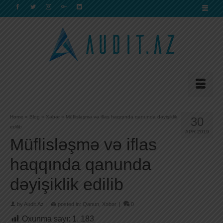
Home
»
Blog
»
Xəbər
»
Müflisləşmə və iflas haqqında qanunda dəyişiklik
30
edilib
APR 2019
Müflisləşmə və iflas
haqqında qanunda
dəyişiklik edilib
by
Audit.Az
|
posted in:
Qanun
,
Xəbər
|
0
Oxunma sayı:
1. 183