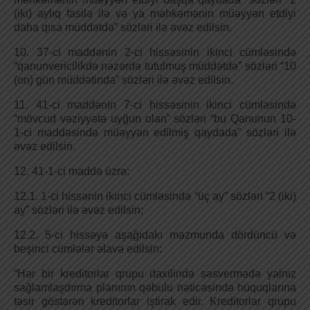
(iki) aylıq fasilə ilə və ya məhkəmənin müəyyən etdiyi
daha qısa müddətdə” sözləri ilə əvəz edilsin.
10. 37-ci maddənin 2-ci hissəsinin ikinci cümləsində
“qanunvericilikdə nəzərdə tutulmuş müddətdə” sözləri “10
(on) gün müddətində” sözləri ilə əvəz edilsin.
11. 41-ci maddənin 7-ci hissəsinin ikinci cümləsində
“mövcud vəziyyətə uyğun olan” sözləri “bu Qanunun 10-
1-ci maddəsində müəyyən edilmiş qaydada” sözləri ilə
əvəz edilsin.
12. 41-1-ci maddə üzrə:
12.1. 1-ci hissənin ikinci cümləsində “üç ay” sözləri “2 (iki)
ay” sözləri ilə əvəz edilsin;
12.2. 5-ci hissəyə aşağıdakı məzmunda dördüncü və
beşinci cümlələr əlavə edilsin:
“Hər bir kreditorlar qrupu daxilində səsvermədə yalnız
sağlamlaşdırma planının qəbulu nəticəsində hüquqlarına
təsir göstərən kreditorlar iştirak edir. Kreditorlar qrupu