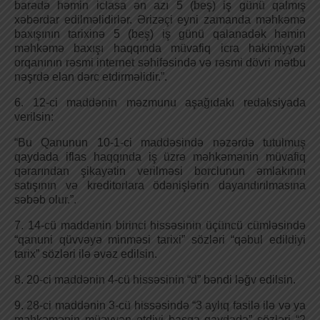
barədə həmin iclasa ən azı 5 (beş) iş günü qalmış
xəbərdar edilməlidirlər. Ərizəçi eyni zamanda məhkəmə
baxışının tarixinə 5 (beş) iş günü qalanadək həmin
məhkəmə baxışı haqqında müvafiq icra hakimiyyəti
orqanının rəsmi internet səhifəsində və rəsmi dövri mətbu
nəşrdə elan dərc etdirməlidir.”.
6. 12-ci maddənin məzmunu aşağıdakı redaksiyada
verilsin:
“Bu Qanunun 10-1-ci maddəsində nəzərdə tutulmuş
qaydada iflas haqqında iş üzrə məhkəmənin müvafiq
qərarından şikayətin verilməsi borclunun əmlakının
satışının və kreditorlara ödənişlərin dayandırılmasına
səbəb olur.”.
7. 14-cü maddənin birinci hissəsinin üçüncü cümləsində
“qanuni qüvvəyə minməsi tarixi” sözləri “qəbul edildiyi
tarix” sözləri ilə əvəz edilsin.
8. 20-ci maddənin 4-cü hissəsinin “d” bəndi ləğv edilsin.
9. 28-ci maddənin 3-cü hissəsində “3 aylıq fasilə ilə və ya
məhkəmənin müəyyən etdiyi başqa qaydada” sözləri “2