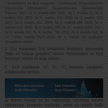
“ Müflisləşmə və iflas haqqında ” Azərbaycan Respublikasının
Qanununda (Azərbaycan Respublikasının Qanunvericilik
Toplusu, 1997, № 6, maddə 460; 2001, № 1, maddə 25, № 6,
maddə 362; 2002, № 5, maddə 241; 2006, № 3, maddə 225;
2007, № 5, maddə 401; 2008, № 5, maddə 348; 2010, № 4,
maddə 276; 2015, № 4, maddə 355, № 11, maddə 1260; 2017,
№ 3, maddə 332, № 5, maddə 736; 2018, № 4, maddə 652, №
12, I kitab, maddə 2529; 2019, № 1, maddə 28) aşağıdakı
dəyişikliklər edilsin:
1. 2-ci maddənin 2-ci hissəsinin dördüncü abzasında
“fiziki və hüquqi şəxslərə” sözləri “müəssisəyə və fərdi
borcluya” sözləri ilə əvəz edilsin.
2. 3-cü maddənin “a”, “b”, “c” bəndləri aşağıdakı
redaksiyada verilsin:
a) borclu həyata və ya sağlamlığa vurulmuş zərərin
ödənilməsi, alimentin tutulması, əmək və onunla bağlı