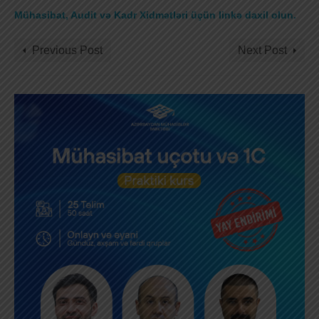
Mühasibat, Audit və Kadr Xidmətləri üçün linkə daxil olun
.
Previous Post
Next Post