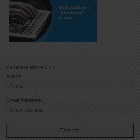
Xəbərlərə abunə olun
Adınız
Email Adresiniz
Təsdiqlə