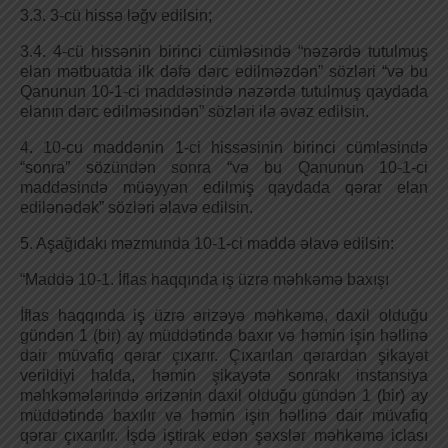
3.3. 3-cü hissə ləğv edilsin;
3.4. 4-cü hissənin birinci cümləsində “nəzərdə tutulmuş
elan mətbuatda ilk dəfə dərc edilməzdən” sözləri “və bu
Qanunun 10-1-ci maddəsində nəzərdə tutulmuş qaydada
elanın dərc edilməsindən” sözləri ilə əvəz edilsin.
4. 10-cu maddənin 1-ci hissəsinin birinci cümləsində
“sonra” sözündən sonra “və bu Qanunun 10-1-ci
maddəsində müəyyən edilmiş qaydada qərar elan
edilənədək” sözləri əlavə edilsin.
5. Aşağıdakı məzmunda 10-1-ci maddə əlavə edilsin:
“Maddə 10-1. İflas haqqında iş üzrə məhkəmə baxışı
İflas haqqında iş üzrə ərizəyə məhkəmə, daxil olduğu
gündən 1 (bir) ay müddətində baxır və həmin işin həllinə
dair müvafiq qərar çıxarır. Çıxarılan qərardan şikayət
verildiyi halda, həmin şikayətə sonrakı instansiya
məhkəmələrində ərizənin daxil olduğu gündən 1 (bir) ay
müddətində baxılır və həmin işin həllinə dair müvafiq
qərar çıxarılır. İşdə iştirak edən şəxslər məhkəmə iclası