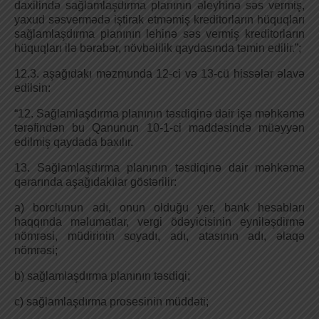
daxilində sağlamlaşdırma planının əleyhinə səs vermiş,
yaxud səsvermədə iştirak etməmiş kreditorların hüquqları
sağlamlaşdırma planının lehinə səs vermiş kreditorların
hüquqları ilə bərabər, növbəlilik qaydasında təmin edilir.”;
12.3. aşağıdakı məzmunda 12-ci və 13-cü hissələr əlavə
edilsin:
“12. Sağlamlaşdırma planının təsdiqinə dair işə məhkəmə
tərəfindən bu Qanunun 10-1-ci maddəsində müəyyən
edilmiş qaydada baxılır.
13. Sağlamlaşdırma planının təsdiqinə dair məhkəmə
qərarında aşağıdakılar göstərilir:
a) borclunun adı, onun olduğu yer, bank hesabları
haqqında məlumatlar, vergi ödəyicisinin eyniləşdirmə
nömrəsi, müdirinin soyadı, adı, atasının adı, əlaqə
nömrəsi;
b) sağlamlaşdırma planının təsdiqi;
c) sağlamlaşdırma prosesinin müddəti;