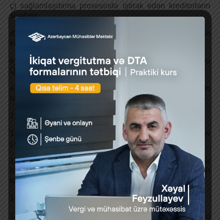
ç) sağlamlaşdırma prosesində iştirak edən kreditorların
siyahısı;
d) sağlamlaşdırma planına daxil edilmiş eyni növdən olan
kreditorlar qrupunun (qruplarının) tələblərinin həcmi;
e) sağlamlaşdırma planının təsdiq edilməsinin bu
Qanunun 41-2-ci maddəsində nəzərdə tutulan nəticələri;
ə) sağlamlaşdırma planının icrası ilə bağlı hesabatın
təqdim edilməsi müddəti.”.
13. 45-ci maddə üzrə:
13.1. 3-cü hissənin ikinci cümləsindən “ən azı” sözləri
çıxarılsın;
13.2. 4-cü hissədə “baxılma müddətini təyin edir və bu
barədə” sözləri “10 (on) gün müddətində baxır və iclasın
tarixi ilə bağlı” sözləri ilə əvəz edilsin.
14. 46-cı maddə üzrə:
14.1. 2-ci hissənin ikinci cümləsində “Məhkəmə:” sözü