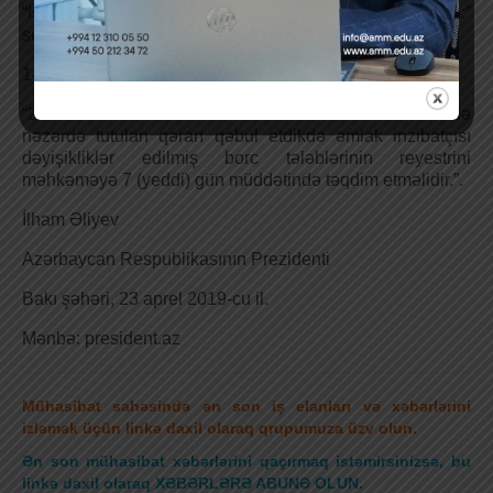
“İşə 5 (beş) iş günü müddətində baxaraq, məhkəmə:”
sözləri ilə əvəz edilsin;
14.2. aşağıdakı məzmunda 2-1-ci hissə əlavə edilsin:
“2-1. Məhkəmə bu maddənin 2-ci hissəsinin “c” bəndində
nəzərdə tutulan qərarı qəbul etdikdə əmlak inzibatçısı
dəyişikliklər edilmiş borc tələblərinin reyestrini
məhkəməyə 7 (yeddi) gün müddətində təqdim etməlidir.”.
İlham Əliyev
Azərbaycan Respublikasının Prezidenti
Bakı şəhəri, 23 aprel 2019-cu il.
Mənbə: president.az
Mühasibat sahəsində ən son iş elanları və xəbərlərini
izləmək üçün linkə daxil olaraq qrupumuza üzv olun.
Ən son mühasibat xəbərlərini qaçırmaq istəmirsinizsə, bu
linkə daxil olaraq XƏBƏRLƏRƏ ABUNƏ OLUN.