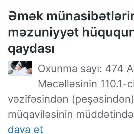
Əmək münasibətlərin
məzuniyyət hüququn
qaydası
Oxunma sayı: 474 A
Məcəlləsinin 110.1-
vəzifəsindən (peşəsindən
müqaviləsinin müddətində
Əmək
dava et
münasibətlərinə