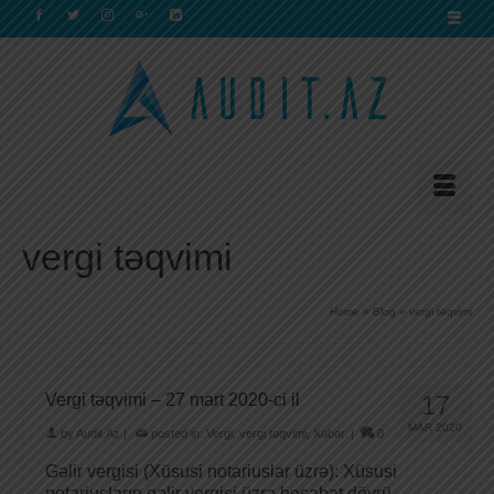
vergi təqvimi
Home
»
Blog
»
vergi təqvimi
Vergi təqvimi – 27 mart 2020-ci il
17
MAR 2020
by
Audit.Az
|
posted in:
Vergi
,
vergi təqvimi
,
Xəbər
|
0
Gəlir vergisi (Xüsusi notariuslar üzrə): Xüsusi
notariusların gəlir vergisi üzrə hesabat dövrü