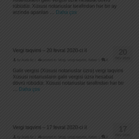
rübüdür. Xüsusi notariuslar tərəfindən hər bir ay
ərzində aparılan …
Daha çox
Vergi təqvimi – 20 fevral 2020-ci il
20
FEV 2020
by
Audit.Az
|
posted in:
Vergi
,
vergi təqvimi
,
Xəbər
|
0
Gəlir vergisi (Xüsusi notariuslar üzrə) vergi təqvimi
Xüsusi notariusların gəlir vergisi üzrə hesabat
dövrü rübüdür. Xüsusi notariuslar tərəfindən hər bir
…
Daha çox
Vergi təqvimi – 17 fevral 2020-ci il
17
FEV 2020
by
Audit.Az
|
posted in:
Vergi
,
vergi təqvimi
,
Xəbər
|
0