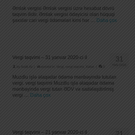
Əmlak vergisi Əmlak vergisi üzrə hesabat dövrü
təqvim ilidir. Əmlak vergisi ödəyicisi olan hüquqi
şəxslər cari vergi ödəmələri kimi hər …
Daha çox
Vergi təqvimi – 31 yanvar 2020-ci il
31
YAN 2020
by
Audit.Az
|
posted in:
Vergi
,
vergi təqvimi
,
Xəbər
|
0
Muzdlu işlə əlaqədar ödəmə mənbəyində tutulan
vergi. vergi təqvimi Muzdlu işlə əlaqədar ödəmə
mənbəyində vergi tutan ƏDV və sadələşdirilmiş
vergi …
Daha çox
Vergi təqvimi – 21 yanvar 2020-ci il
21