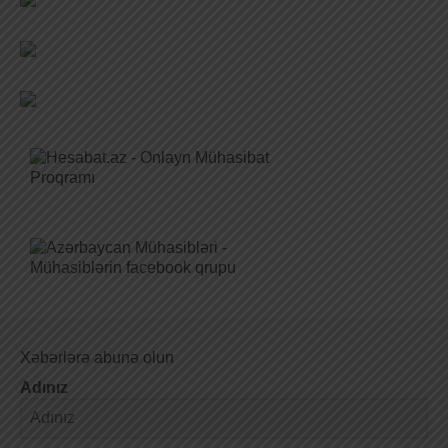
Xəbərlərə abunə olun
Adınız