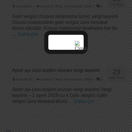
YAN 2020
by
Audit.Az
|
posted in:
Vergi
,
vergi təqvimi
,
Xəbər
|
0
Gəlir vergisi (Xüsusi notariuslar üzrə): vergi təqvimi
Xüsusi notariusların gəlir vergisi üzrə hesabat
dövrü rübüdür. Xüsusi notariuslar tərəfindən hər bir
…
Daha çox
Aprel ayı üzrə təqdim olunan vergi təqvimi
29
MAR 2019
by
Audit.Az
|
posted in:
Vergi
,
vergi təqvimi
,
Xəbər
|
0
Aprel ayı üzrə təqdim olunan vergi təqvimi Vergi
təqvimi – 1 aprel 2019-cu il Gəlir vergisi: Gəlir
vergisi üzrə hesabat dövrü …
Daha çox