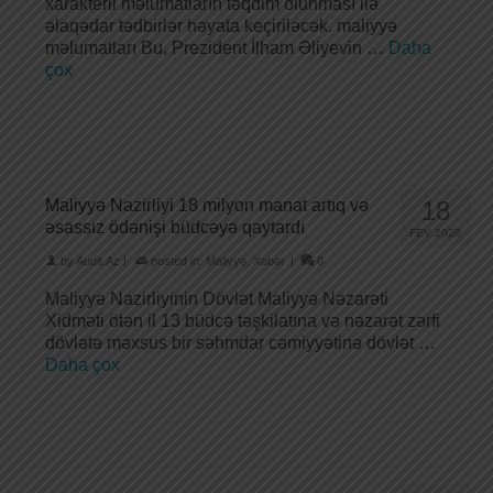
xarakterli məlumatların təqdim olunması ilə
əlaqədar tədbirlər həyata keçiriləcək. maliyyə
məlumatları Bu, Prezident İlham Əliyevin …
Daha
çox
Maliyyə Nazirliyi 18 milyon manat artıq və
18
əsassız ödənişi büdcəyə qaytardı
FEV 2020
by
Audit.Az
|
posted in:
Maliyyə
,
Xəbər
|
0
Maliyyə Nazirliyinin Dövlət Maliyyə Nəzarəti
Xidməti ötən il 13 büdcə təşkilatına və nəzarət zərfi
dövlətə məxsus bir səhmdar cəmiyyətinə dövlət …
Daha çox