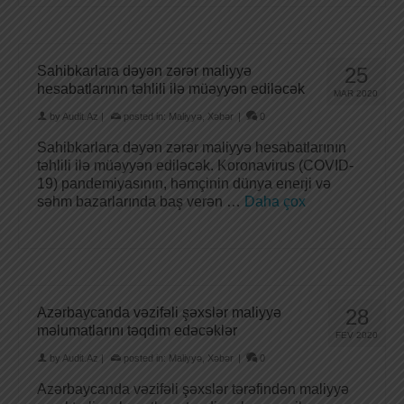
Sahibkarlara dəyən zərər maliyyə
25
hesabatlarının təhlili ilə müəyyən ediləcək
MAR 2020
by
Audit.Az
|
posted in:
Maliyyə
,
Xəbər
|
0
Sahibkarlara dəyən zərər maliyyə hesabatlarının
təhlili ilə müəyyən ediləcək. Koronavirus (COVID-
19) pandemiyasının, həmçinin dünya enerji və
səhm bazarlarında baş verən …
Daha çox
Azərbaycanda vəzifəli şəxslər maliyyə
28
məlumatlarını təqdim edəcəklər
FEV 2020
by
Audit.Az
|
posted in:
Maliyyə
,
Xəbər
|
0
Azərbaycanda vəzifəli şəxslər tərəfindən maliyyə