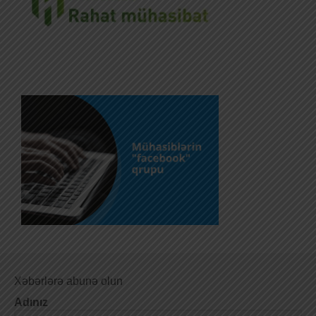
Xəbərlərə abunə olun
Adınız