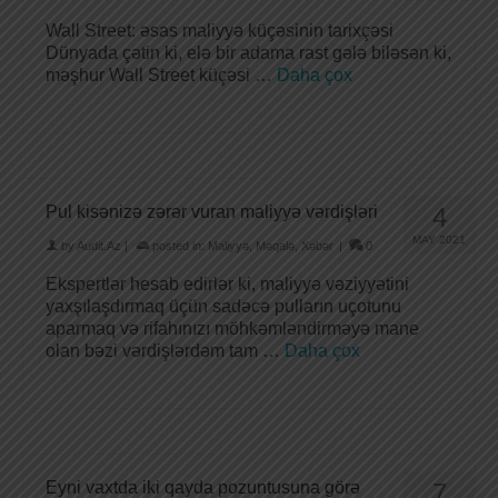
Wall Street: əsas maliyyə küçəsinin tarixçəsi
Dünyada çətin ki, elə bir adama rast gələ biləsən ki,
məşhur Wall Street küçəsi …
Daha çox
Pul kisənizə zərər vuran maliyyə vərdişləri
4
MAY 2021
by
Audit.Az
|
posted in:
Maliyyə
,
Məqalə
,
Xəbər
|
0
Ekspertlər hesab edirlər ki, maliyyə vəziyyətini
yaxşılaşdırmaq üçün sadəcə pulların uçotunu
aparmaq və rifahınızı möhkəmləndirməyə mane
olan bəzi vərdişlərdəm tam …
Daha çox
Eyni vaxtda iki qayda pozuntusuna görə
7