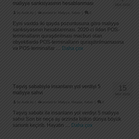
maliyyə sanksiyasının hesablanması
DEK 2020
by
Audit.Az
|
posted in:
Maliyyə
,
Xəbər
|
0
Eyni vaxtda iki qayda pozuntusuna görə maliyyə
sanksiyasının hesablanması. 2020-ci ildən POS-
terminalların quraşdırılması məcburi olan
obyektlərdə POS-terminalların quraşdırılmamasına
və POS-terminallar …
Daha çox
Təşviş səbəbiylə insanların yol verdiyi 5
15
maliyyə səhvi
MAY 2020
by
Audit.Az
|
posted in:
Maliyyə
,
Məqalə
,
Xəbər
|
0
Təşviş səbəbi ilə insanların yol verdiyi 5 maliyyə
səhvi Son bir neçə ay ərzində bütün dünya böyük
sarsıntı keçirib. Həyatın …
Daha çox