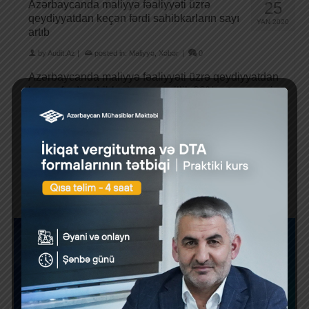
Azərbaycanda maliyyə fəaliyyəti üzrə
25
qeydiyyatdan keçən fərdi sahibkarların sayı
YAN 2020
artıb
by
Audit.Az
|
posted in:
Maliyyə
,
Xəbər
|
0
Azərbaycanda maliyyə fəaliyyəti üzrə qeydiyyatdan
keçən fərdi sahibkarların sayı illik 38% artaraq cari
il yanvarın 1-nə 2517 nəfərə çatıb. (fərdi …
Daha
çox
1
2
3
4
…
14
»