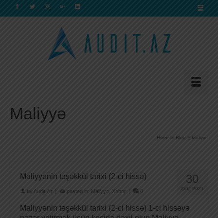
Maliyyə
Home
»
Blog
»
Maliyyə
Maliyyənin təşəkkül tarixi (2-ci hissə)
30
AVQ 2021
by
Audit.Az
|
posted in:
Maliyyə
,
Xəbər
|
0
Maliyyənin təşəkkül tarixi (2-ci hissə) 1-ci hissəyə
nəzər yetirmək üçün keçidə daxil olun Maliyyə