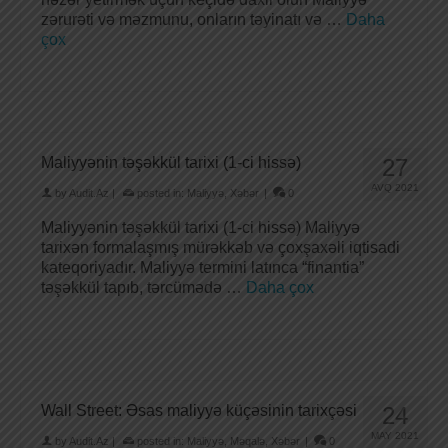
zərurəti və məzmunu, onların təyinatı və …
Daha
çox
Maliyyənin təşəkkül tarixi (1-ci hissə)
27
AVQ 2021
by
Audit.Az
|
posted in:
Maliyyə
,
Xəbər
|
0
Maliyyənin təşəkkül tarixi (1-ci hissə) Maliyyə
tarixən formalaşmış mürəkkəb və çoxşaxəli iqtisadi
kateqoriyadır. Maliyyə termini latınca “finantia”
təşəkkül tapıb, tərcümədə …
Daha çox
Wall Street: Əsas maliyyə küçəsinin tarixçəsi
24
MAY 2021
by
Audit.Az
|
posted in:
Maliyyə
,
Məqalə
,
Xəbər
|
0