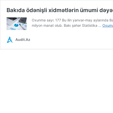
Bakıda ödənişli xidmətlərin ümumi dəyər
Oxunma sayı: 177 Bu ilin yanvar-may aylarında Bak
milyon manat olub. Bakı şəhər Statistika …
Oxuma
Audit.Az