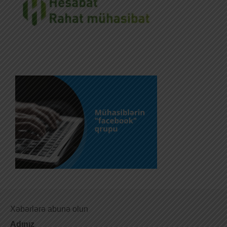
Xəbərlərə abunə olun
Adınız