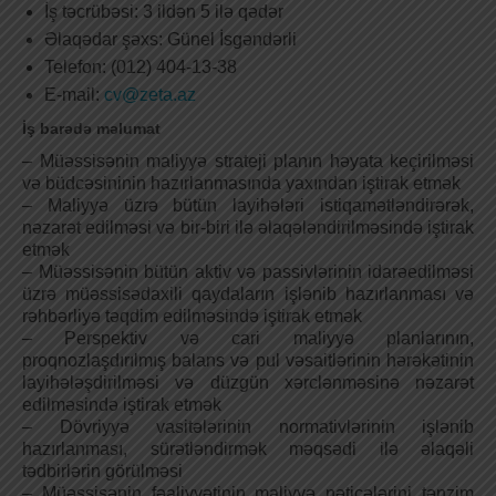
İş təcrübəsi: 3 ildən 5 ilə qədər
Əlaqədar şəxs: Günel İsgəndərli
Telefon: (012) 404-13-38
E-mail:
cv@zeta.az
İş barədə məlumat
– Müəssisənin maliyyə strateji planın həyata keçirilməsi
və büdcəsininin hazırlanmasında yaxından iştirak etmək
– Maliyyə üzrə bütün layihələri istiqamətləndirərək,
nəzarət edilməsi və bir-biri ilə əlaqələndirilməsində iştirak
etmək
– Müəssisənin bütün aktiv və passivlərinin idarəedilməsi
üzrə müəssisədaxili qaydaların işlənib hazırlanması və
rəhbərliyə təqdim edilməsində iştirak etmək
– Perspektiv və cari maliyyə planlarının,
proqnozlaşdırılmış balans və pul vəsaitlərinin hərəkətinin
layihələşdirilməsi və düzgün xərclənməsinə nəzarət
edilməsində iştirak etmək
– Dövriyyə vasitələrinin normativlərinin işlənib
hazırlanması, sürətləndirmək məqsədi ilə əlaqəli
tədbirlərin görülməsi
– Müəssisənin fəaliyyətinin maliyyə nəticələrini tənzim