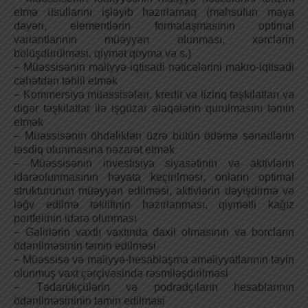
etmə üsullarını işləyib hazırlamaq (məhsulun maya
dəyəri, elementlərin formalaşmasının optimal
variantlarının müəyyən olunması, xərclərin
bölüşdürülməsi, qiymət qoyma və s.)
– Müəssisənin maliyyə-iqtisadi nəticələrini makro-iqtisadi
cəhətdən təhlil etmək
– Kommersiya müəssisələri, kredit və lizinq təşkilatları və
digər təşkilatlar ilə işgüzar əlaqələrin qurulmasını təmin
etmək
– Müəssisənin öhdəlikləri üzrə bütün ödəmə sənədlərin
təsdiq olunmasına nəzarət etmək
– Müəssisənin investisiya siyasətinin və aktivlərin
idarəolunmasının həyata keçirilməsi, onların optimal
strukturunun müəyyən edilməsi, aktivlərin dəyişdirmə və
ləğv edilmə təklifinin hazırlanması, qiymətli kağız
portfelinin idarə olunması
– Gəlirlərin vaxtlı vaxtında daxil olmasının və borcların
ödənilməsinin təmin edilməsi
– Müəssisə və maliyyə-hesablaşma əməliyyatlarının təyin
olunmuş vaxt çərçivəsində rəsmiləşdirilməsi
– Tədarükçülərin və podradçıların hesablarının
ödənilməsininin təmin edilməsi