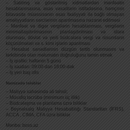
– Satılmış və göstərilmiş xidmətlərdən mənfəətin
hesablanmasına, əsas vəsaitlərin istifadəsinə, həmçinin
bilavasitə müəssisənin əsas fəaliyyəti ilə bağlı olmayan
əməliyyatların xərclərinin aparılmasına nəzarət edilməsi
– Mənfəət və digər vergilərin hesablanması, vergilərin
minimallaşdırılmasının planlaşdırılması və idarə
olunması, dövlət və yerli büdcələrə vergi və rüsumların
köçürülmələri və s. kimi işlərin aparılması
– Hesabat sənədlərinin düzgün tərtib olunmasını və
tərkibində olan məlumatın doğruluğunu təmin etmək
– İş qrafiki: həftənin 5 günü
– İş saatları: 09:00-dan 18:00-dək
– İş yeri baş ofis
Namizədə tələblər
– Maliyyə sahəsində ali təhsil;
– Müvafiq təcrübə (minimum üç illik)
– Büdcələşma və planlama üzrə biliklər
– Beynəlxalq Maliyyə Hesabatlılığı Standartları (İFRS),
ACCA , CIMA, CFA üzrə biliklər
Mənbə: boss.az