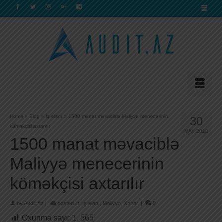
Home
»
Blog
»
İş elanı
»
1500 manat məvaciblə Maliyyə menecerinin
30
köməkçisi axtarılır
MAY 2018
1500 manat məvaciblə
Maliyyə menecerinin
köməkçisi axtarılır
by
Audit.Az
|
posted in:
İş elanı
,
Maliyyə
,
Xəbər
|
0
Oxunma sayı:
1. 565