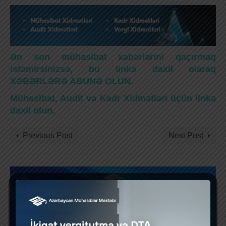
Ən son mühasibat xəbərlərini qaçırmaq
istəmirsinizsə, bu linkə daxil olaraq
XƏBƏRLƏRƏ ABUNƏ OLUN.
Mühasibat, Audit və Kadr Xidmətləri üçün linkə
daxil olun.
Previous Post
Next Post