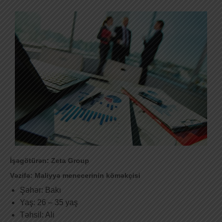
İşəgötürən: Zeta Group
Vəzifə: Maliyyə menecerinin köməkçisi
Şəhər: Bakı
Yaş: 26 – 35 yaş
Təhsil: Ali